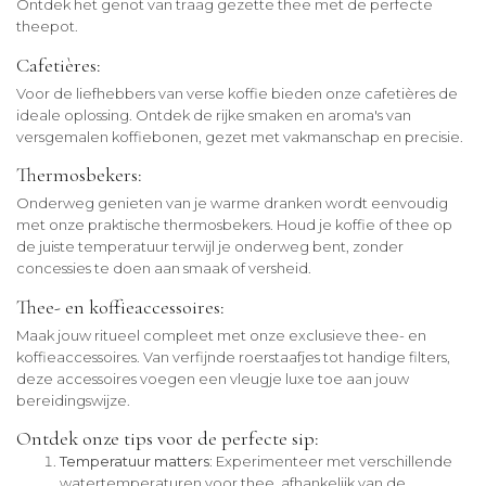
Ontdek het genot van traag gezette thee met de perfecte
theepot.
Cafetières:
Voor de liefhebbers van verse koffie bieden onze cafetières de
ideale oplossing. Ontdek de rijke smaken en aroma's van
versgemalen koffiebonen, gezet met vakmanschap en precisie.
Thermosbekers:
Onderweg genieten van je warme dranken wordt eenvoudig
met onze praktische thermosbekers. Houd je koffie of thee op
de juiste temperatuur terwijl je onderweg bent, zonder
concessies te doen aan smaak of versheid.
Thee- en koffieaccessoires:
Maak jouw ritueel compleet met onze exclusieve thee- en
koffieaccessoires. Van verfijnde roerstaafjes tot handige filters,
deze accessoires voegen een vleugje luxe toe aan jouw
bereidingswijze.
Ontdek onze tips voor de perfecte sip:
Temperatuur matters:
Experimenteer met verschillende
watertemperaturen voor thee, afhankelijk van de