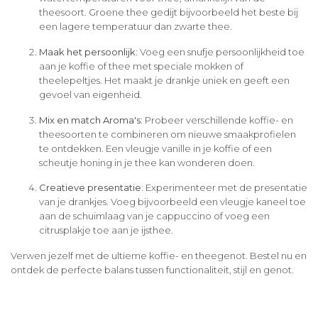
theesoort. Groene thee gedijt bijvoorbeeld het beste bij
een lagere temperatuur dan zwarte thee.
Maak het persoonlijk:
Voeg een snufje persoonlijkheid toe
aan je koffie of thee met speciale mokken of
theelepeltjes. Het maakt je drankje uniek en geeft een
gevoel van eigenheid.
Mix en match Aroma's:
Probeer verschillende koffie- en
theesoorten te combineren om nieuwe smaakprofielen
te ontdekken. Een vleugje vanille in je koffie of een
scheutje honing in je thee kan wonderen doen.
Creatieve presentatie:
Experimenteer met de presentatie
van je drankjes. Voeg bijvoorbeeld een vleugje kaneel toe
aan de schuimlaag van je cappuccino of voeg een
citrusplakje toe aan je ijsthee.
Verwen jezelf met de ultieme koffie- en theegenot. Bestel nu en
ontdek de perfecte balans tussen functionaliteit, stijl en genot.