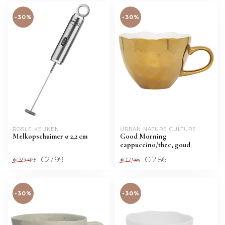
-30%
-30%
RÖSLE KEUKEN
URBAN NATURE CULTURE
Melkopschuimer ø 2,2 cm
Good Morning
cappuccino/thee, goud
€27,99
€12,56
€39,99
€17,95
-30%
-30%