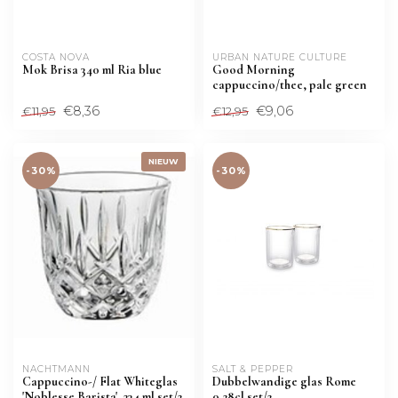
COSTA NOVA
URBAN NATURE CULTURE
Mok Brisa 340 ml Ria blue
Good Morning
cappuccino/thee, pale green
€8,36
€9,06
€11,95
€12,95
NIEUW
-30%
-30%
NACHTMANN 
SALT & PEPPER
Cappuccino-/ Flat Whiteglas
Dubbelwandige glas Rome
'Noblesse Barista', 234 ml set/2
0,28cl set/2