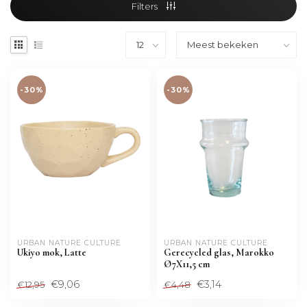
Filters
-30%
-30%
URBAN NATURE CULTURE
URBAN NATURE CULTURE
Ukiyo mok, Latte
Gerecycled glas, Marokko
Ø7X11,5 cm
€9,06
€3,14
€12,95
€4,48