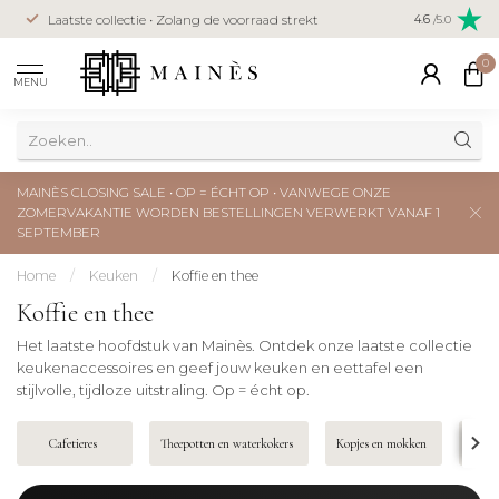
Veilig betal
Laatste collectie • Zolang de voorraad strekt
4.6
/5.0
creditcard
0
MENU
MAINÈS CLOSING SALE • OP = ÉCHT OP • VANWEGE ONZE
ZOMERVAKANTIE WORDEN BESTELLINGEN VERWERKT VANAF 1
SEPTEMBER
Home
/
Keuken
/
Koffie en thee
Koffie en thee
Het laatste hoofdstuk van Mainès. Ontdek onze laatste collectie
keukenaccessoires en geef jouw keuken en eettafel een
stijlvolle, tijdloze uitstraling. Op = écht op.
Cafetieres
Theepotten en waterkokers
Kopjes en mokken
Koffi