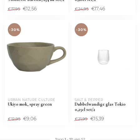
€12,56
€17,46
€17,95
€24,95
-30%
-30%
URBAN NATURE CULTURE
SALT & PEPPER
Ukiyo mok, spray green
Dubbelwandige glas Tokio
0,25cl set/2
€9,06
€15,39
€12,95
€21,99
Toon
1
-
12
van 52