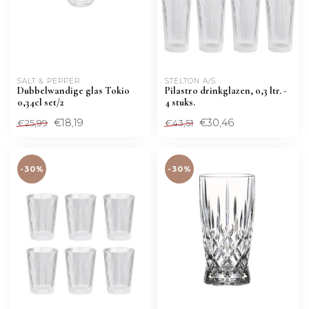
SALT & PEPPER
STELTON A/S
Dubbelwandige glas Tokio
Pilastro drinkglazen, 0,3 ltr. -
0,34cl set/2
4 stuks.
€18,19
€30,46
€25,99
€43,51
-30%
-30%