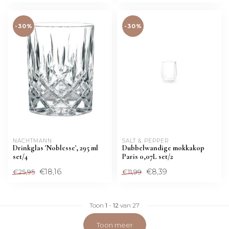
-30%
-30%
NACHTMANN 
SALT & PEPPER
Drinkglas 'Noblesse', 295 ml
Dubbelwandige mokkakop
set/4
Paris 0,07L set/2
€18,16
€8,39
€25,95
€11,99
Toon
1
-
12
van 27
Toon meer