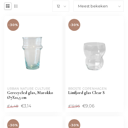
-30%
-30%
URBAN NATURE CULTURE
BROSTE COPENHAGEN
Gerecycled glas, Marokko
Limfjord glas Clear S
Ø7X11,5 cm
€3,14
€9,06
€4,48
€12,95
-30%
-30%