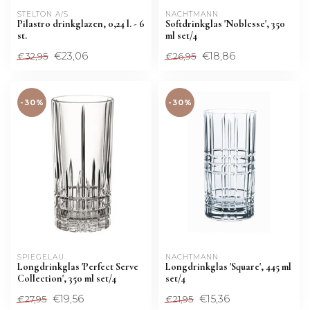
STELTON A/S
NACHTMANN 
Pilastro drinkglazen, 0,24 l. - 6
Softdrinkglas 'Noblesse', 350
st.
ml set/4
€23,06
€18,86
€32,95
€26,95
-30%
-30%
SPIEGELAU
NACHTMANN 
Longdrinkglas 'Perfect Serve
Longdrinkglas 'Square', 445 ml
Collection', 350 ml set/4
set/4
€19,56
€15,36
€27,95
€21,95