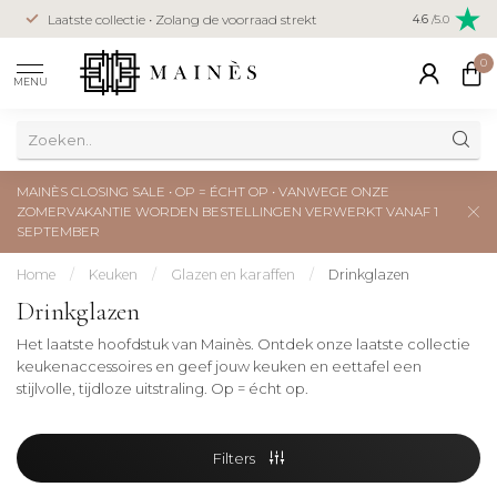
Veilig betal
Laatste collectie • Zolang de voorraad strekt
4.6
/5.0
creditcard
0
MENU
MAINÈS CLOSING SALE • OP = ÉCHT OP • VANWEGE ONZE
ZOMERVAKANTIE WORDEN BESTELLINGEN VERWERKT VANAF 1
SEPTEMBER
Home
/
Keuken
/
Glazen en karaffen
/
Drinkglazen
Drinkglazen
Het laatste hoofdstuk van Mainès. Ontdek onze laatste collectie
keukenaccessoires en geef jouw keuken en eettafel een
stijlvolle, tijdloze uitstraling. Op = écht op.
Filters