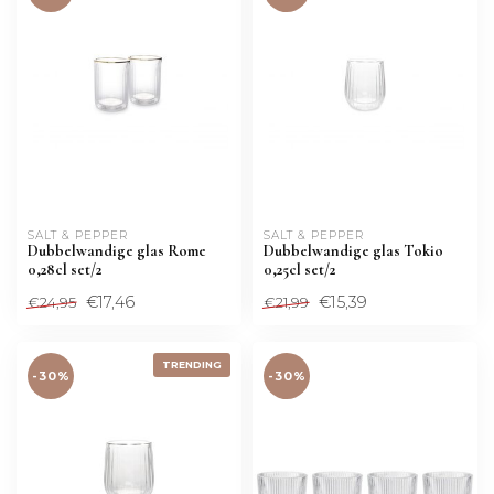
SALT & PEPPER
SALT & PEPPER
Dubbelwandige glas Rome
Dubbelwandige glas Tokio
0,28cl set/2
0,25cl set/2
€17,46
€15,39
€24,95
€21,99
TRENDING
-30%
-30%