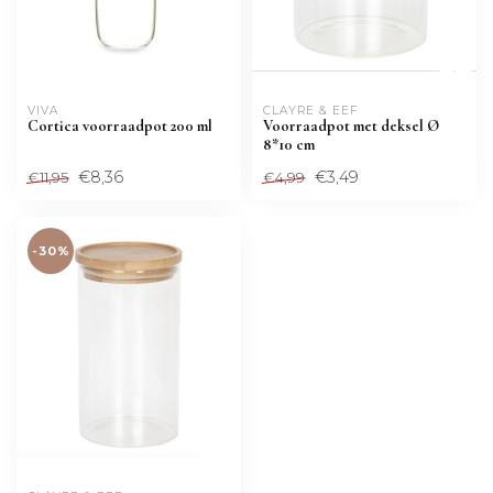
VIVA
CLAYRE & EEF
Cortica voorraadpot 200 ml
Voorraadpot met deksel Ø
8*10 cm
€8,36
€3,49
€11,95
€4,99
-30%