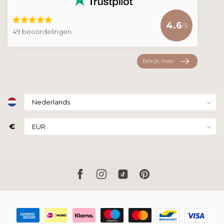
4.6
/5
49 beoordelingen
Bekijk meer
€