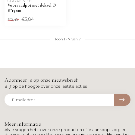
CLAYRE & EEF
Voorraadpot met deksel Ø
8*15 cm
€3,84
€5,49
Toon
1
-
7
van 7
Abonneer je op onze nieuwsbrief
Blijf op de hoogte over onze laatste acties
Meer informatie
Als je vragen hebt over onze producten of je aankoop, zorg er
dan voor dat je onze klantenservicepagina bezoekt. Hier vind je