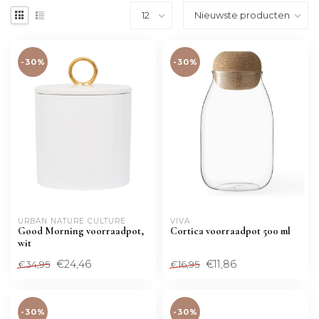
-30%
-30%
URBAN NATURE CULTURE
VIVA
Good Morning voorraadpot,
Cortica voorraadpot 500 ml
wit
€24,46
€11,86
€34,95
€16,95
-30%
-30%