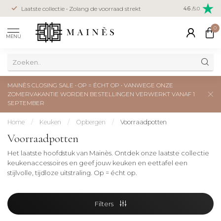
Veilig betal
Laatste collectie • Zolang de voorraad strekt
4.6
/5.0
creditcard
0
MENU
MAINÈS CLOSING SALE • OP = ÉCHT OP • VANWEGE ONZE
ZOMERVAKANTIE WORDEN BESTELLINGEN VERWERKT VANAF 1
SEPTEMBER
Home
/
Keuken
/
Opbergen
/
Voorraadpotten
Voorraadpotten
Het laatste hoofdstuk van Mainès. Ontdek onze laatste collectie
keukenaccessoires en geef jouw keuken en eettafel een
stijlvolle, tijdloze uitstraling. Op = écht op.
Filters