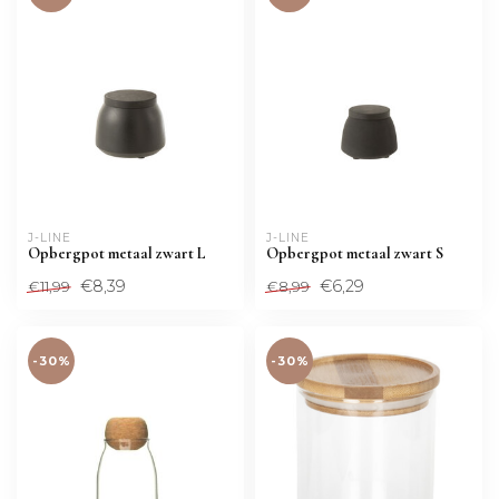
J-LINE
J-LINE
Opbergpot metaal zwart L
Opbergpot metaal zwart S
€8,39
€6,29
€11,99
€8,99
-30%
-30%