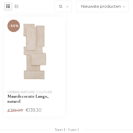
-30%
URBAN NATURE CULTURE
Muurdecoratie Lungo,
naturel
€139,30
€199,00
Toon
1
-
1
van 1