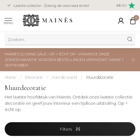
Veilig betal
Laatste collectie • Zolang de voorraad strekt
4.6
/5.0
creditcard
0
MENU
MAINÈS CLOSING SALE • OP = ÉCHT OP • VANWEGE ONZE
ZOMERVAKANTIE WORDEN BESTELLINGEN VERWERKT VANAF 1
SEPTEMBER
Home
/
Decoratie
/
Aan de wand
/
Muurdecoratie
Muurdecoratie
Het laatste hoofdstuk van Mainès. Ontdek onze laatste collectie
decoratie en geef jouw interieur een tijdloze uitstraling. Op =
écht op.
Filters