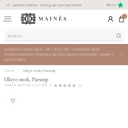
Veilig betal
Laatste collectie • Zolang de voorraad strekt
4.6
/5.0
creditcard
0
MENU
MAINÈS CLOSING SALE • OP = ÉCHT OP • VANWEGE ONZE
ZOMERVAKANTIE WORDEN BESTELLINGEN VERWERKT VANAF 1
SEPTEMBER
Home
/
Ukiyo mok, Parsnip
Ukiyo mok, Parsnip
URBAN NATURE CULTURE
(0)