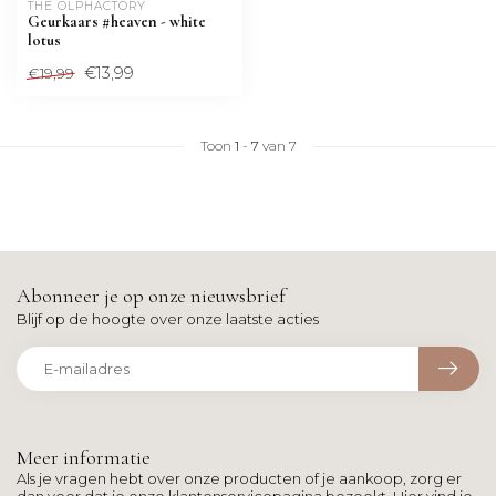
THE OLPHACTORY
Geurkaars #heaven - white
lotus
€13,99
€19,99
Toon
1
-
7
van 7
Abonneer je op onze nieuwsbrief
Blijf op de hoogte over onze laatste acties
Meer informatie
Als je vragen hebt over onze producten of je aankoop, zorg er