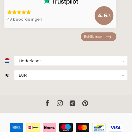
4.6
/5
49 beoordelingen
Bekijk meer
€