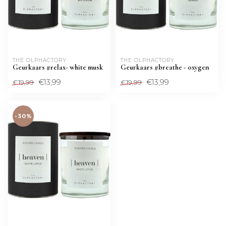
THE OLPHACTORY
THE OLPHACTORY
Geurkaars #relax- white musk
Geurkaars #breathe - oxygen
€13,99
€13,99
€19,99
€19,99
-30%