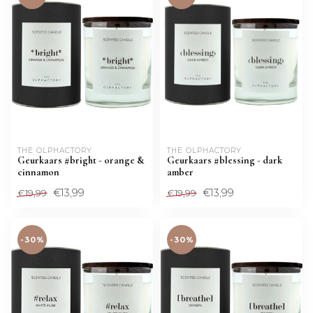
THE OLPHACTORY
THE OLPHACTORY
Geurkaars #bright - orange &
Geurkaars #blessing - dark
cinnamon
amber
€13,99
€13,99
€19,99
€19,99
-30%
-30%