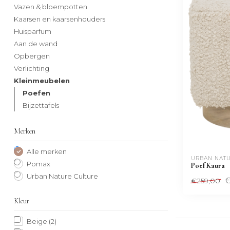
Vazen & bloempotten
Kaarsen en kaarsenhouders
Huisparfum
Aan de wand
Opbergen
Verlichting
Kleinmeubelen
Poefen
Bijzettafels
Merken
Alle merken
URBAN NATU
Pomax
Poef Kaura
Urban Nature Culture
€
€259,00
Kleur
Beige
(2)