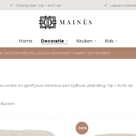
Closing Sale • Op = écht op
Laatste collect
Home
Decoratie
Keuken
Kids
NTIE WORDEN BESTELLINGEN VERWERKT VANAF 1 SEPTEMBER
coratie en geef jouw interieur een tijdloze uitstraling. Op = écht op.
ducten
-30%