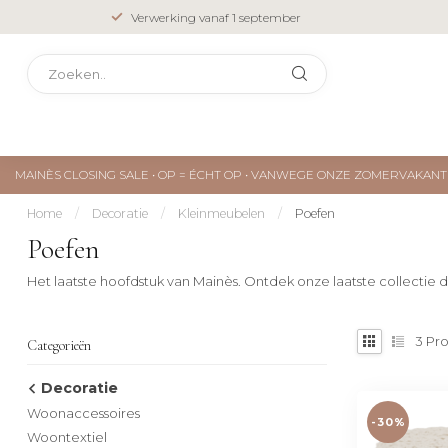
Verwerking vanaf 1 september
MAINÈS CLOSING SALE • OP = ÉCHT OP • VANWEGE ONZE ZOMERVAKA
Home
/
Decoratie
/
Kleinmeubelen
/
Poefen
Poefen
Het laatste hoofdstuk van Mainès. Ontdek onze laatste collectie de
3
Pro
Categorieën
Decoratie
Woonaccessoires
-30%
Woontextiel