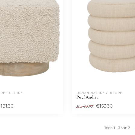
RE CULTURE
URBAN NATURE CULTURE
Poef Andria
181,30
€153,30
€219,00
Toon
1
-
3
van 3