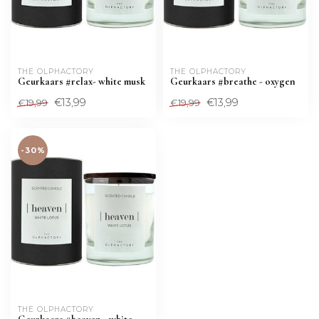
THE OLPHACTORY
THE OLPHACTORY
Geurkaars #relax- white musk
Geurkaars #breathe - oxygen
€13,99
€13,99
€19,99
€19,99
-30%
THE OLPHACTORY