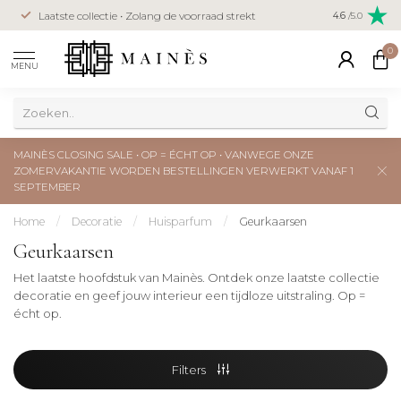
Veilig betal
Laatste collectie • Zolang de voorraad strekt
4.6
/5.0
creditcard
0
MENU
MAINÈS CLOSING SALE • OP = ÉCHT OP • VANWEGE ONZE
ZOMERVAKANTIE WORDEN BESTELLINGEN VERWERKT VANAF 1
SEPTEMBER
Home
/
Decoratie
/
Huisparfum
/
Geurkaarsen
Geurkaarsen
Het laatste hoofdstuk van Mainès. Ontdek onze laatste collectie
decoratie en geef jouw interieur een tijdloze uitstraling. Op =
écht op.
Filters