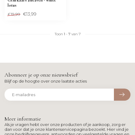
Geurkaars #heaven - white
lotus
€13,99
€19,99
Toon
1
-
7
van 7
Abonneer je op onze nieuwsbrief
Blijf op de hoogte over onze laatste acties
Meer informatie
Als je vragen hebt over onze producten of je aankoop, zorg er
dan voor dat je onze klantenservicepagina bezoekt. Hier vind je
onze bedrijfsgegevens, antwoorden op veelgestelde vragen en