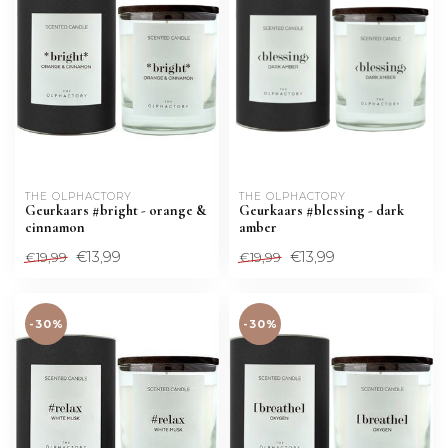
THE OLPHACTORY
THE OLPHACTORY
Geurkaars #bright - orange &
Geurkaars #blessing - dark
cinnamon
amber
€13,99
€13,99
€19,99
€19,99
-30%
-30%