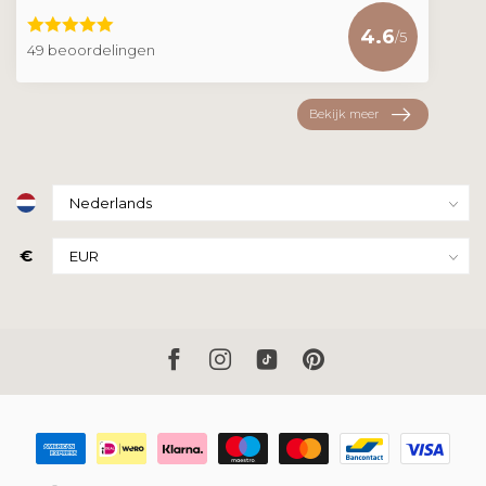
4.6
/5
49 beoordelingen
Bekijk meer
€