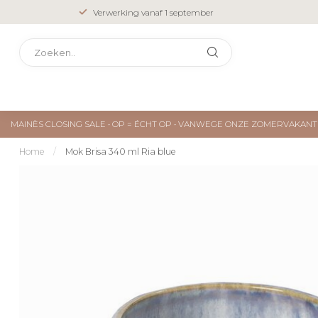
Verwerking vanaf 1 september
MAINÈS CLOSING SALE • OP = ÉCHT OP • VANWEGE ONZE ZOMERVAKA
Home
/
Mok Brisa 340 ml Ria blue