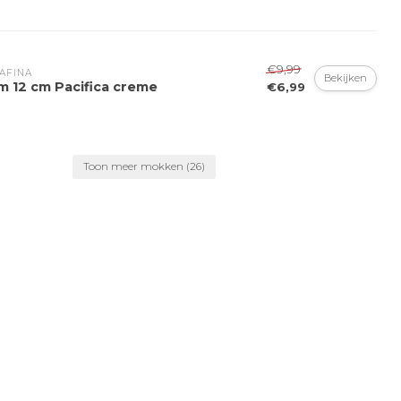
€9,99
AFINA
Bekijken
m 12 cm Pacifica creme
€6,99
Toon meer mokken
(26)