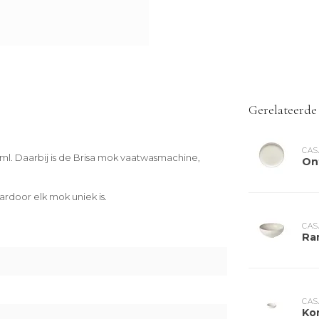
Gerelateerde
CAS
ml. Daarbij is de Brisa mok vaatwasmachine,
On
rdoor elk mok uniek is.
CAS
Ra
CAS
Ko