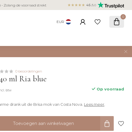
Veilig betalen met iDEAL, Bancontact,
ie • Zolang de voorraad strekt
4.6
/5.0
creditcard
0
EUR
0 beoordelingen
40 ml Ria blue
Op voorraad
Incl. btw
warme drank uit de Brisa mok van Costa Nova.
Lees meer
.
Toevoegen aan winkelwagen