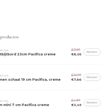
 producten
€11,50
AFINA
Bekijken
tbijtbord 23cm Pacifica creme
€8,05
€10,95
AFINA
Bekijken
men schaal 19 cm Pacifica, creme
€7,66
€4,99
AFINA
Bekijken
m mini 7 cm Pacifica creme
€3,49