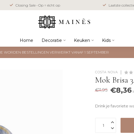
Closing Sale • Op = écht op
Laatste collect
Home
Decoratie
Keuken
Kids
NTIE WORDEN BESTELLINGEN VERWERKT VANAF 1 SEPTEMBER
COSTA NOVA
Mok Brisa 3
€8,36
€11,95
Drink je favoriete 