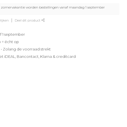
zomervakantie worden bestellingen vanaf maandag 1 september
lijken
Deel dit product
f 1 september
p = écht op
e • Zolang de voorraad strekt
et iDEAL, Bancontact, Klarna & creditcard