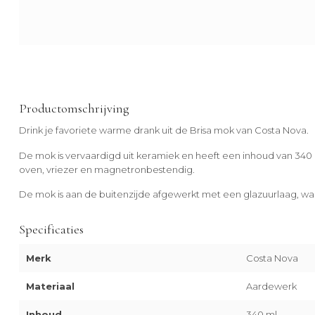
Productomschrijving
Drink je favoriete warme drank uit de Brisa mok van Costa Nova.
De mok is vervaardigd uit keramiek en heeft een inhoud van 340 
oven, vriezer en magnetronbestendig.
De mok is aan de buitenzijde afgewerkt met een glazuurlaag, waa
Specificaties
Merk
Costa Nova
Materiaal
Aardewerk
Inhoud
340 ml