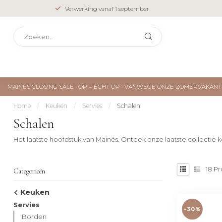
Verwerking vanaf 1 september
MAINÈS CLOSING SALE • OP = ÉCHT OP • VANWEGE ONZE ZOMERVAKA
Home
/
Keuken
/
Servies
/
Schalen
Schalen
Het laatste hoofdstuk van Mainès. Ontdek onze laatste collectie ke
18
Pr
Categorieën
Keuken
Servies
-30%
Borden