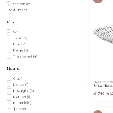
Stelton a/S
Bekijk meer
Kleur
Wit
(1)
Zwart
(2)
Bruin
(4)
Beige
(4)
Transparant
(4)
Materiaal
Glas
(1)
NACHTMANN
Metaal
(1)
Schaal 'Boss
Kristalglas
(3)
€12
€17,95
Marmer
(1)
Keramiek
(2)
Bekijk meer