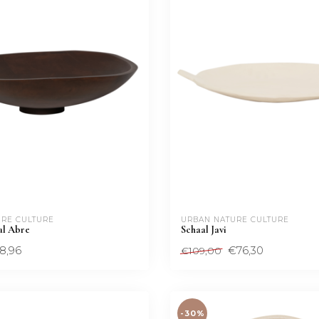
RE CULTURE
URBAN NATURE CULTURE
al Abre
Schaal Javi
8,96
€76,30
€109,00
-30%