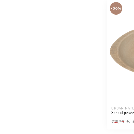
-30%
URBAN NATU
Schaal pesce
€13
€19,95