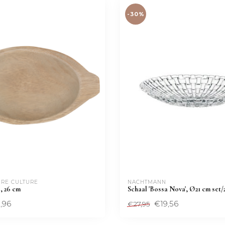
-30%
RE CULTURE
NACHTMANN 
, 26 cm
Schaal 'Bossa Nova', Ø21 cm set/
,96
€19,56
€27,95