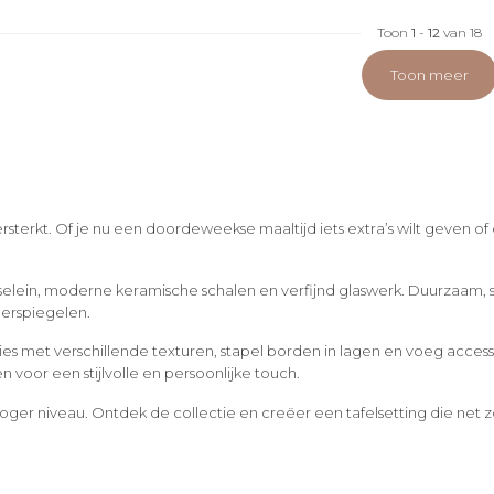
Toon
1
-
12
van 18
Toon meer
terkt. Of je nu een doordeweekse maaltijd iets extra’s wilt geven of
selein, moderne keramische schalen en verfijnd glaswerk. Duurzaam, st
eerspiegelen.
rvies met verschillende texturen, stapel borden in lagen en voeg acce
oor een stijlvolle en persoonlijke touch.
hoger niveau. Ontdek de collectie en creëer een tafelsetting die net z