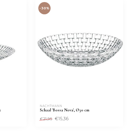
-30%
NACHTMANN 
2
Schaal 'Bossa Nova', Ø30 cm
€15,36
€21,95