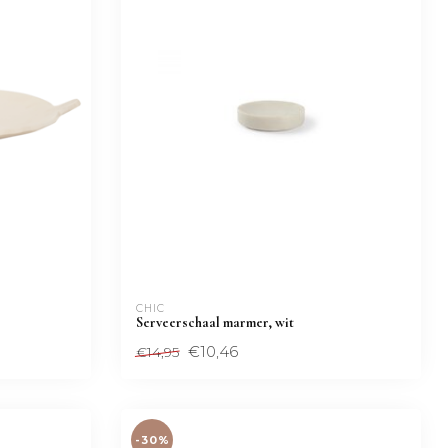
CHIC
Serveerschaal marmer, wit
€10,46
€14,95
-30%