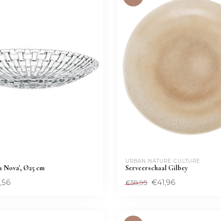
 
URBAN NATURE CULTURE
a Nova', Ø25 cm
Serveerschaal Gilbey
,56
€41,96
€59,95