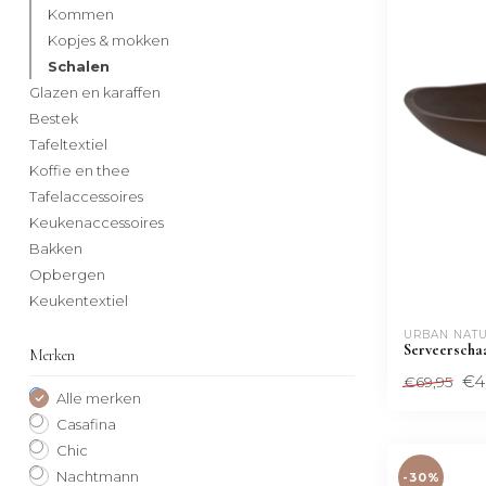
Kommen
Kopjes & mokken
Schalen
Glazen en karaffen
Bestek
Tafeltextiel
Koffie en thee
Tafelaccessoires
Keukenaccessoires
Bakken
Opbergen
Keukentextiel
URBAN NATU
Serveerscha
Merken
€4
€69,95
Alle merken
Casafina
Chic
Nachtmann
-30%