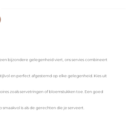
 een bijzondere gelegenheid viert, ons servies combineert
ijlvol en perfect afgestemd op elke gelegenheid. Kies uit
ssoires zoals servetringen of bloemstukken toe. Een goed
o smaakvol is als de gerechten die je serveert.