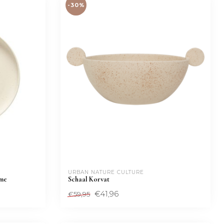
-30%
URBAN NATURE CULTURE
eme
Schaal Korvat
€41,96
€59,95