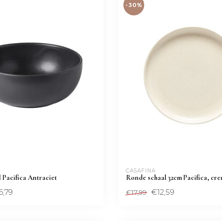
-30%
CASAFINA
 Pacifica Antraciet
Ronde schaal 32cm Pacifica, cr
6,79
€12,59
€17,99