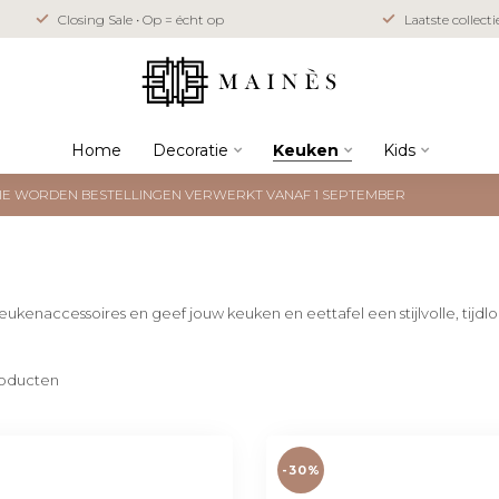
Closing Sale • Op = écht op
Laatste collect
Home
Decoratie
Keuken
Kids
NTIE WORDEN BESTELLINGEN VERWERKT VANAF 1 SEPTEMBER
ukenaccessoires en geef jouw keuken en eettafel een stijlvolle, tijdloz
oducten
-30%