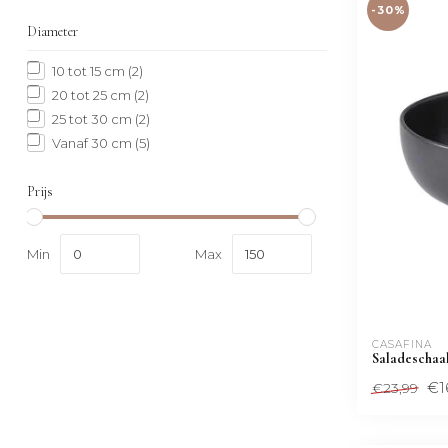
-30%
Diameter
10 tot 15 cm
(2)
20 tot 25 cm
(2)
25 tot 30 cm
(2)
Vanaf 30 cm
(5)
Prijs
Min
Max
CASAFINA
Saladeschaal
€1
€23,99