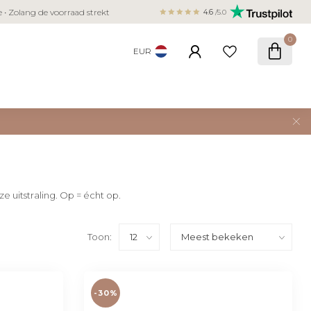
Veilig betalen met iDEAL, Bancontact,
ie • Zolang de voorraad strekt
4.6
/5.0
creditcard
0
EUR
e uitstraling. Op = écht op.
Toon:
-30%