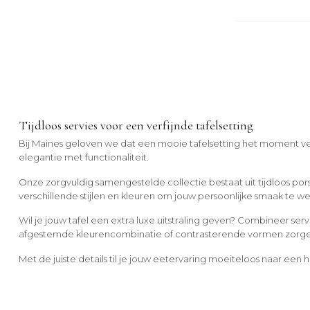
Tijdloos servies voor een verfijnde tafelsetting
Bij Maines geloven we dat een mooie tafelsetting het moment vers
elegantie met functionaliteit.
Onze zorgvuldig samengestelde collectie bestaat uit tijdloos por
verschillende stijlen en kleuren om jouw persoonlijke smaak te w
Wil je jouw tafel een extra luxe uitstraling geven? Combineer se
afgestemde kleurencombinatie of contrasterende vormen zorgen v
Met de juiste details til je jouw eetervaring moeiteloos naar een 