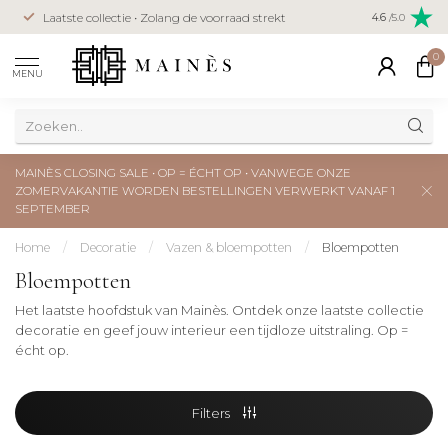
Veilig betal
Laatste collectie • Zolang de voorraad strekt
4.6
/5.0
creditcard
0
MENU
MAINÈS CLOSING SALE • OP = ÉCHT OP • VANWEGE ONZE
ZOMERVAKANTIE WORDEN BESTELLINGEN VERWERKT VANAF 1
SEPTEMBER
Home
/
Decoratie
/
Vazen & bloempotten
/
Bloempotten
Bloempotten
Het laatste hoofdstuk van Mainès. Ontdek onze laatste collectie
decoratie en geef jouw interieur een tijdloze uitstraling. Op =
écht op.
Filters