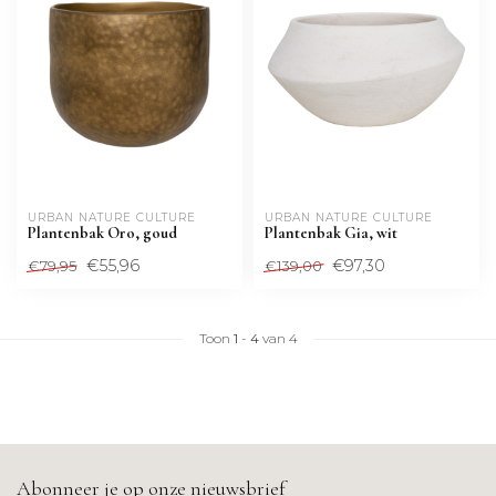
URBAN NATURE CULTURE
URBAN NATURE CULTURE
Plantenbak Oro, goud
Plantenbak Gia, wit
€55,96
€97,30
€79,95
€139,00
Toon
1
-
4
van 4
Abonneer je op onze nieuwsbrief