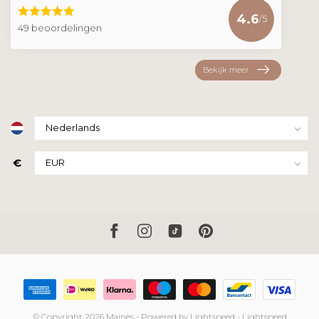
4.6
/5
49 beoordelingen
Bekijk meer
€
© Copyright 2026 Mainès
- Powered by
Lightspeed
-
Lightspeed