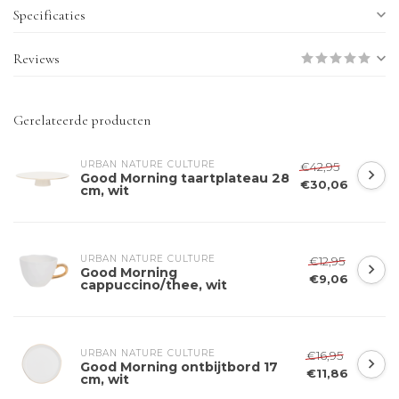
Specificaties
Reviews
Gerelateerde producten
URBAN NATURE CULTURE
€42,95
Good Morning taartplateau 28
€30,06
cm, wit
URBAN NATURE CULTURE
€12,95
Good Morning
€9,06
cappuccino/thee, wit
URBAN NATURE CULTURE
€16,95
Good Morning ontbijtbord 17
€11,86
cm, wit