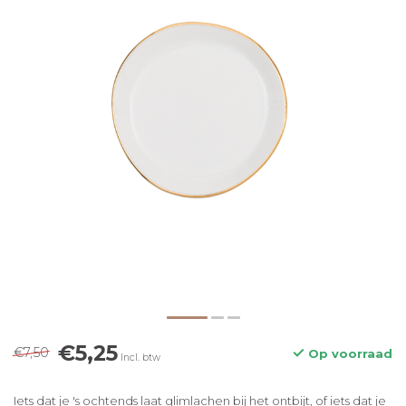
€5,25
€7,50
Op voorraad
Incl. btw
Iets dat je 's ochtends laat glimlachen bij het ontbijt, of iets dat je