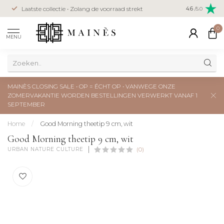
Veilig betal
Laatste collectie • Zolang de voorraad strekt
4.6
/5.0
creditcard
0
MENU
MAINÈS CLOSING SALE • OP = ÉCHT OP • VANWEGE ONZE
ZOMERVAKANTIE WORDEN BESTELLINGEN VERWERKT VANAF 1
SEPTEMBER
Home
/
Good Morning theetip 9 cm, wit
Good Morning theetip 9 cm, wit
URBAN NATURE CULTURE
(0)