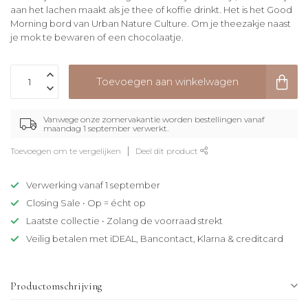
aan het lachen maakt als je thee of koffie drinkt. Het is het Good
Morning bord van Urban Nature Culture. Om je theezakje naast
je mok te bewaren of een chocolaatje.
Toevoegen aan winkelwagen
Vanwege onze zomervakantie worden bestellingen vanaf
maandag 1 september verwerkt.
Toevoegen om te vergelijken
Deel dit product
Verwerking vanaf 1 september
Closing Sale • Op = écht op
Laatste collectie • Zolang de voorraad strekt
Veilig betalen met iDEAL, Bancontact, Klarna & creditcard
Productomschrijving