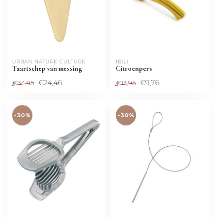
URBAN NATURE CULTURE
IBILI
Taartschep van messing
Citroenpers
€24,46
€9,76
€34,95
€13,95
-30%
-30%