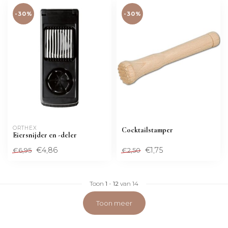
-30%
-30%
ORTHEX
Cocktailstamper
Eiersnijder en -deler
€4,86
€1,75
€6,95
€2,50
Toon
1
-
12
van 14
Toon meer