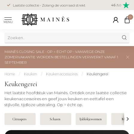
Veilig betal
Laatste collectie • Zolang de voorraad strekt
4.6
/5.0
creditcard
0
MENU
MAINÈS CLOSING SALE • OP = ÉCHT OP • VANWEGE ONZE
ZOMERVAKANTIE WORDEN BESTELLINGEN VERWERKT VANAF 1
SEPTEMBER
Home
/
Keuken
/
Keukenaccessoires
/
Keukengerei
Keukengerei
Het laatste hoofdstuk van Mainès. Ontdek onze laatste collectie
keukenaccessoires en geef jouw keuken en eettafel een
stijlvolle, tijdloze uitstraling. Op = écht op.
Citruspers
Scharen
Ijsblokjesvormen
Messen