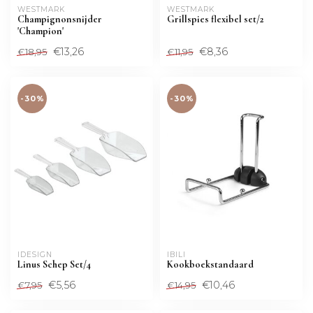
WESTMARK
WESTMARK
Champignonsnijder
Grillspies flexibel set/2
'Champion'
€13,26
€8,36
€18,95
€11,95
-30%
-30%
IDESIGN
IBILI
Linus Schep Set/4
Kookboekstandaard
€5,56
€10,46
€7,95
€14,95