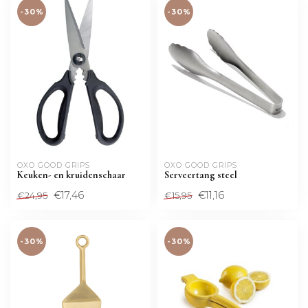
-30%
-30%
OXO GOOD GRIPS
OXO GOOD GRIPS
Keuken- en kruidenschaar
Serveertang steel
€17,46
€11,16
€24,95
€15,95
-30%
-30%