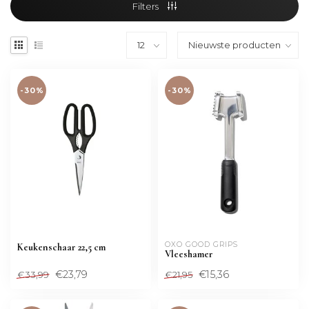
Filters
-30%
-30%
OXO GOOD GRIPS
Keukenschaar 22,5 cm
Vleeshamer
€23,79
€15,36
€33,99
€21,95