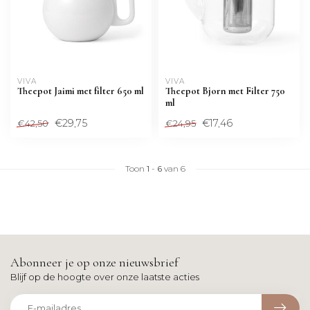
VIVA
VIVA
Theepot Jaimi met filter 650 ml
Theepot Bjorn met Filter 750
ml
€29,75
€17,46
€42,50
€24,95
Toon
1
-
6
van 6
Abonneer je op onze nieuwsbrief
Blijf op de hoogte over onze laatste acties