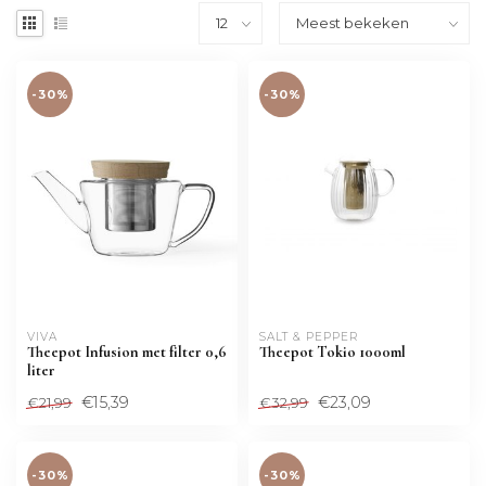
-30%
-30%
VIVA
SALT & PEPPER
Theepot Infusion met filter 0,6
Theepot Tokio 1000ml
liter
€15,39
€23,09
€21,99
€32,99
-30%
-30%