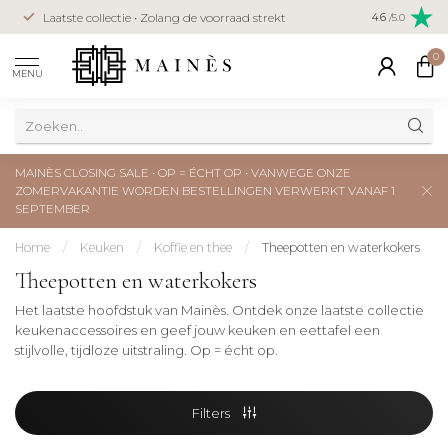
Veilig betal
Laatste collectie • Zolang de voorraad strekt
4.6
/5.0
creditcard
0
MENU
MAINÈS CLOSING SALE • OP = ÉCHT OP • VANWEGE ONZE
ZOMERVAKANTIE WORDEN BESTELLINGEN VERWERKT VANAF 1
SEPTEMBER
Home
/
Keuken
/
Koffie en thee
/
Theepotten en waterkokers
Theepotten en waterkokers
Het laatste hoofdstuk van Mainès. Ontdek onze laatste collectie
keukenaccessoires en geef jouw keuken en eettafel een
stijlvolle, tijdloze uitstraling. Op = écht op.
Filters