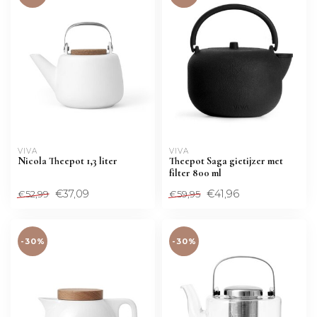
VIVA
VIVA
Nicola Theepot 1,3 liter
Theepot Saga gietijzer met
filter 800 ml
€37,09
€41,96
€52,99
€59,95
-30%
-30%