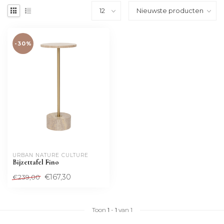
-30%
URBAN NATURE CULTURE
Bijzettafel Fino
€167,30
€239,00
Toon
1
-
1
van 1