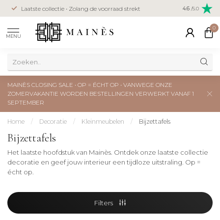
Veilig betal
Laatste collectie • Zolang de voorraad strekt
4.6
/5.0
creditcard
0
MENU
MAINÈS CLOSING SALE • OP = ÉCHT OP • VANWEGE ONZE
ZOMERVAKANTIE WORDEN BESTELLINGEN VERWERKT VANAF 1
SEPTEMBER
Home
/
Decoratie
/
Kleinmeubelen
/
Bijzettafels
Bijzettafels
Het laatste hoofdstuk van Mainès. Ontdek onze laatste collectie
decoratie en geef jouw interieur een tijdloze uitstraling. Op =
écht op.
Filters