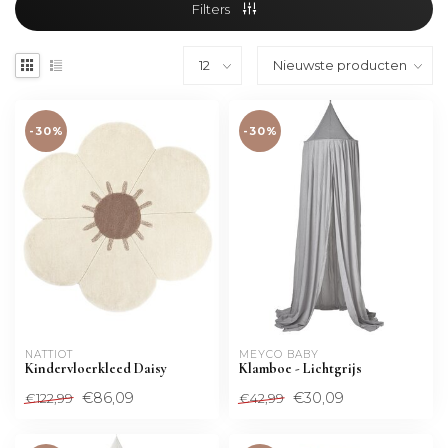
Filters
-30%
-30%
NATTIOT
MEYCO BABY
Kindervloerkleed Daisy
Klamboe - Lichtgrijs
€86,09
€30,09
€122,99
€42,99