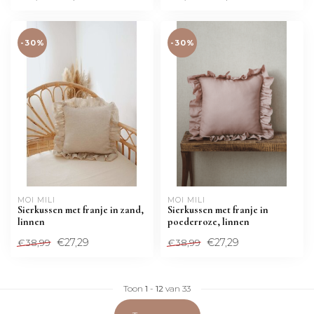
-30%
-30%
MOI MILI
MOI MILI
Sierkussen met franje in zand,
Sierkussen met franje in
linnen
poederroze, linnen
€27,29
€27,29
€38,99
€38,99
Toon
1
-
12
van 33