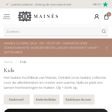
Veilig betal
Laatste collectie • Zolang de voorraad strekt
4.6
/5.0
creditcard
0
MENU
MAINÈS CLOSING SALE • OP = ÉCHT OP • VANWEGE ONZE
ZOMERVAKANTIE WORDEN BESTELLINGEN VERWERKT VANAF 1
SEPTEMBER
Home
/
Kids
Kids
Het laatste hoofdstuk van Mainès. Ontdek onze laatste collectie
voor de allerkleinsten en creëer een warme, tijdloze plek om
samen herinneringen te maken. Op = écht op.
Kindertextiel
Kindervloerkleden
Kinderkamer decoratie