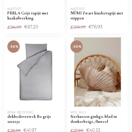
NATTIOT
NATTIOT
PERLA Grijs tapijt met
NÜMI Zwart kindertapijt met
haakafwerking
stippen
€67,20
€76,93
€96,00
€109,90
-30%
-30%
BINK BEDDING 
MOI MILI
dekbedovertrek Bo grijs
Sierkussen ginkgo-blad in
120x150
donkerbeige, fluweel
€41,97
€40,53
€59,96
€57,90