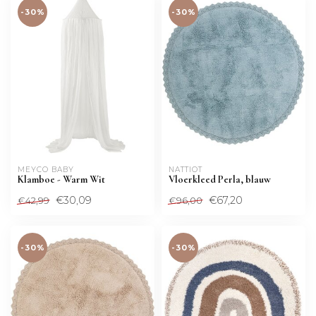
-30%
-30%
MEYCO BABY
NATTIOT
Klamboe - Warm Wit
Vloerkleed Perla, blauw
€30,09
€67,20
€42,99
€96,00
-30%
-30%