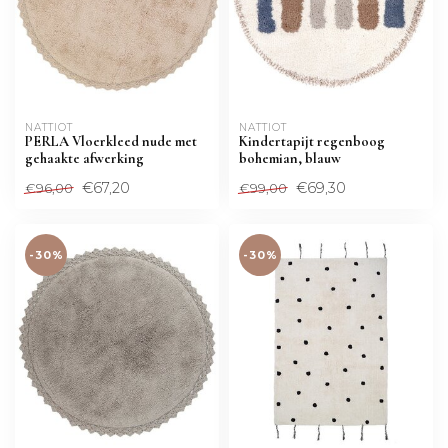
NATTIOT
NATTIOT
PERLA Vloerkleed nude met
Kindertapijt regenboog
gehaakte afwerking
bohemian, blauw
€67,20
€69,30
€96,00
€99,00
-30%
-30%