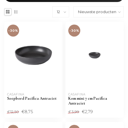
-30%
-30%
CASAFINA
CASAFINA
Soepbord Pacifica Antraciet
Kom mini 7 cm Pacifica
Antraciet
€8,75
€2,79
€12,50
€3,99