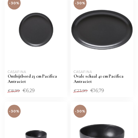
-30%
-30%
CASAFINA
CASAFINA
Ontbijtbord 23 cm Pacifica
Ovale schaal 41 cm Pacifica
Antraciet
Antraciet
€6,29
€16,79
€8,99
€23,99
-30%
-30%