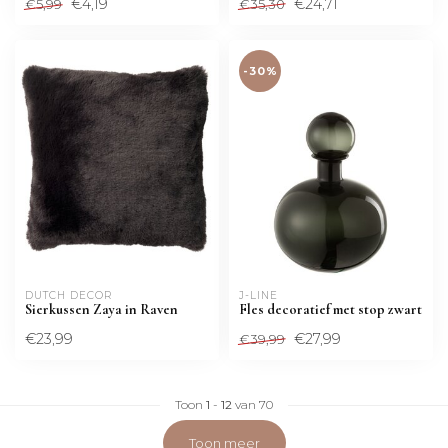
€4,19
€24,71
€5,99
€35,30
-30%
DUTCH DECOR
J-LINE
Sierkussen Zaya in Raven
Fles decoratief met stop zwart
€23,99
€27,99
€39,99
Toon
1
-
12
van 70
Toon meer