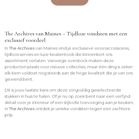
The Archives van Maines – Tijdloze vondsten met een
exclusief voordeel
In
The Archives
van Maines vind je exclusieve woonaccessoires,
tijdloos servies en luxe keukentools die binnenkort ons
assortiment verlaten. Vanwege overstock maken deze
producten plaats voor nieuwe collecties, maar één ding is zeker:
elk item voldoet nog steeds aan de hoge kwaliteit die je van ons
gewend bent.
Dit is jouw laatste kans om deze zorgvuldig geselecteerde
stukken in huis te halen. Of je nu op zoek bent naar een verfijnd
detail voor je interieur of een stijlvolle toevoeging aan je keuken,
in
The Archives
ontdek je unieke vondsten tegen een zachtere
prijs.