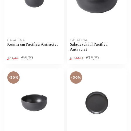
CASAFINA
CASAFINA
Kom 12 cm Pacifica Antraciet
Saladeschaal Pacifica
Antraciet
€6,99
€16,79
€9,99
€23,99
-30%
-30%