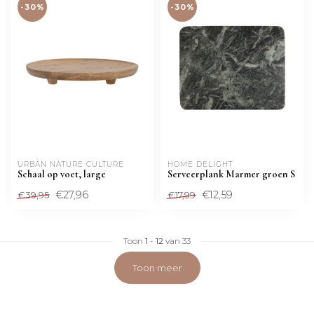
-30%
-30%
URBAN NATURE CULTURE
HOME DELIGHT
Schaal op voet, large
Serveerplank Marmer groen S
€27,96
€12,59
€39,95
€17,99
Toon
1
-
12
van 33
Toon meer