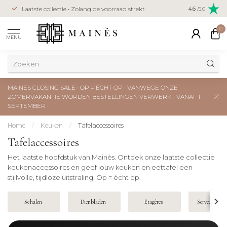
Veilig betal
Laatste collectie • Zolang de voorraad strekt
4.6
/5.0
creditcard
0
MENU
MAINÈS CLOSING SALE • OP = ÉCHT OP • VANWEGE ONZE
ZOMERVAKANTIE WORDEN BESTELLINGEN VERWERKT VANAF 1
SEPTEMBER
Home
/
Keuken
/
Tafelaccessoires
Tafelaccessoires
Het laatste hoofdstuk van Mainès. Ontdek onze laatste collectie
keukenaccessoires en geef jouw keuken en eettafel een
stijlvolle, tijdloze uitstraling. Op = écht op.
Schalen
Dienbladen
Etagères
Serveerplank