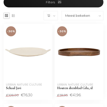
Filters
-30%
-30%
URBAN NATURE CULTURE
URBAN NATURE CULTURE
Schaal Javi
Houten dienblad Gila, xl
€76,30
€41,96
€109,00
€59,95