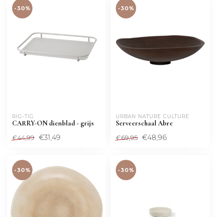
-30%
-30%
RIG-TIG
URBAN NATURE CULTURE
CARRY-ON dienblad - grijs
Serveerschaal Abre
€31,49
€48,96
€44,99
€69,95
-30%
-30%