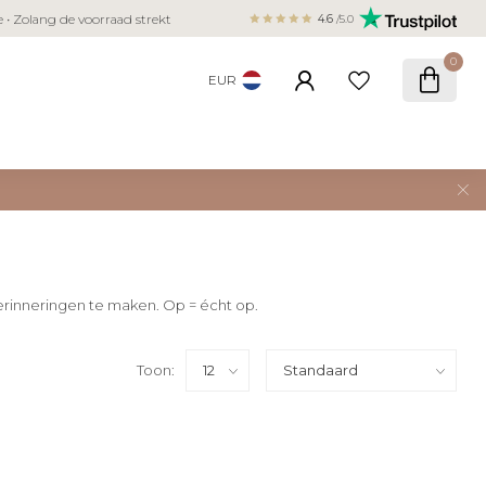
Veilig betalen met iDEAL, Bancontact,
ie • Zolang de voorraad strekt
4.6
/5.0
creditcard
0
EUR
herinneringen te maken. Op = écht op.
Toon: