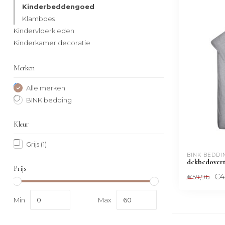
Kinderbeddengoed
Klamboes
Kindervloerkleden
Kinderkamer decoratie
Merken
Alle merken
BINK bedding
Kleur
Grijs
(1)
BINK BEDDI
dekbedovertr
Prijs
€4
€59,96
Min
Max