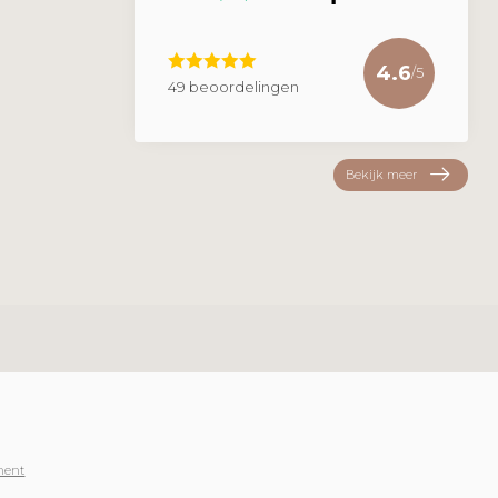
4.6
/5
49 beoordelingen
Bekijk meer
ment