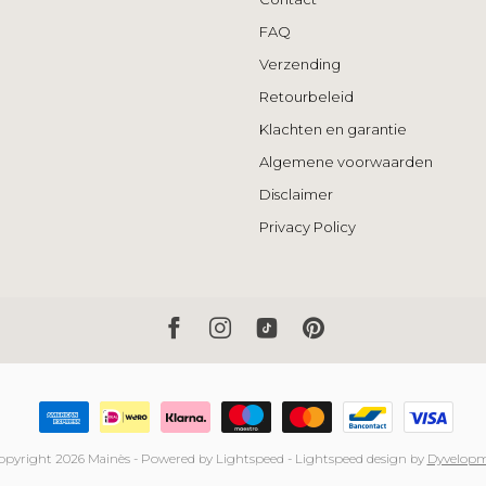
FAQ
Verzending
Retourbeleid
Klachten en garantie
Algemene voorwaarden
Disclaimer
Privacy Policy
opyright 2026 Mainès
- Powered by
Lightspeed
-
Lightspeed design
by
Dyvelop