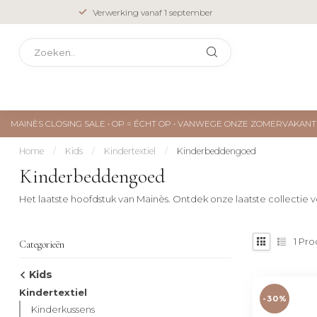
Verwerking vanaf 1 september
MAINÈS CLOSING SALE • OP = ÉCHT OP • VANWEGE ONZE ZOMERVAKA
Home
/
Kids
/
Kindertextiel
/
Kinderbeddengoed
Kinderbeddengoed
Het laatste hoofdstuk van Mainès. Ontdek onze laatste collectie
1
Pro
Categorieën
Kids
Kindertextiel
-30%
Kinderkussens