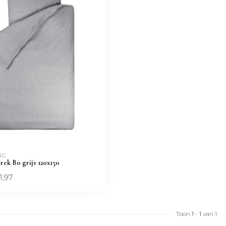
NG 
ek Bo grijs 120x150
1,97
Toon
1
-
1
van 1