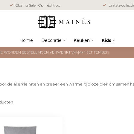
Closing Sale • Op = écht op
Laatste collect
Home
Decoratie
Keuken
Kids
NTIE WORDEN BESTELLINGEN VERWERKT VANAF 1 SEPTEMBER
 voor de allerkleinsten en creëer een warme, tijdloze plek om samen 
ducten