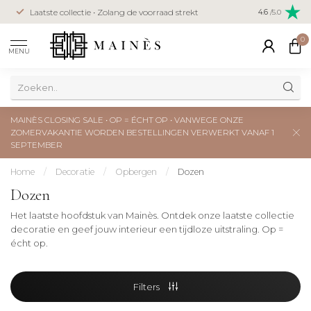
Veilig betal
Laatste collectie • Zolang de voorraad strekt
4.6
/5.0
creditcard
0
MENU
MAINÈS CLOSING SALE • OP = ÉCHT OP • VANWEGE ONZE
ZOMERVAKANTIE WORDEN BESTELLINGEN VERWERKT VANAF 1
SEPTEMBER
Home
/
Decoratie
/
Opbergen
/
Dozen
Dozen
Het laatste hoofdstuk van Mainès. Ontdek onze laatste collectie
decoratie en geef jouw interieur een tijdloze uitstraling. Op =
écht op.
Filters