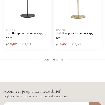
BAHNE
BAHNE
Tafellamp met glazen kap,
Tafellamp met glazen kap,
zwart
goud
€69,30
€69,30
€99,00
€99,00
Toon
1
-
6
van 6
Abonneer je op onze nieuwsbrief
Blijf op de hoogte over onze laatste acties