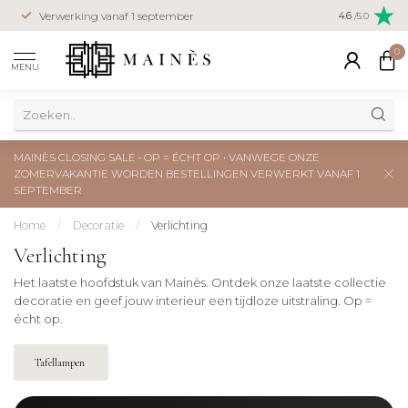
Verwerking vanaf 1 september
Closing Sale 
4.6
/5.0
0
MENU
MAINÈS CLOSING SALE • OP = ÉCHT OP • VANWEGE ONZE
ZOMERVAKANTIE WORDEN BESTELLINGEN VERWERKT VANAF 1
SEPTEMBER
Home
/
Decoratie
/
Verlichting
Verlichting
Het laatste hoofdstuk van Mainès. Ontdek onze laatste collectie
decoratie en geef jouw interieur een tijdloze uitstraling. Op =
écht op.
Tafellampen