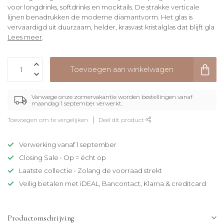
voor longdrinks, softdrinks en mocktails. De strakke verticale
lijnen benadrukken de moderne diamantvorm. Het glas is
vervaardigd uit duurzaam, helder, krasvast kristalglas dat blijft gla
Lees meer
.
Toevoegen aan winkelwagen
Vanwege onze zomervakantie worden bestellingen vanaf
maandag 1 september verwerkt.
Toevoegen om te vergelijken
Deel dit product
Verwerking vanaf 1 september
Closing Sale • Op = écht op
Laatste collectie • Zolang de voorraad strekt
Veilig betalen met iDEAL, Bancontact, Klarna & creditcard
Productomschrijving