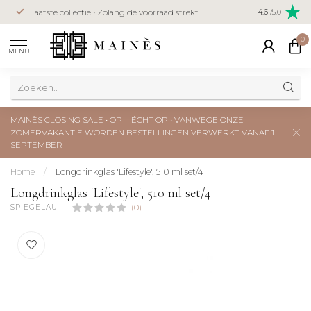
Veilig betal
Laatste collectie • Zolang de voorraad strekt
4.6
/5.0
creditcard
0
MENU
MAINÈS CLOSING SALE • OP = ÉCHT OP • VANWEGE ONZE
ZOMERVAKANTIE WORDEN BESTELLINGEN VERWERKT VANAF 1
SEPTEMBER
Home
/
Longdrinkglas 'Lifestyle', 510 ml set/4
Longdrinkglas 'Lifestyle', 510 ml set/4
SPIEGELAU
(0)