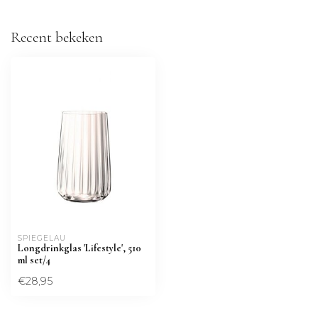
Recent bekeken
SPIEGELAU
Longdrinkglas 'Lifestyle', 510
ml set/4
€28,95