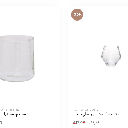
-30%
RE CULTURE
SALT & PEPPER
ed, transparant
Drinkglas 39cl Swirl - set/2
26
€9,73
€13,90