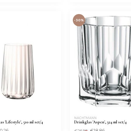
-30%
NACHTMANN 
 'Lifestyle', 510 ml set/4
Drinkglas 'Aspen', 324 ml set/4
0,26
€18,86
€26,95