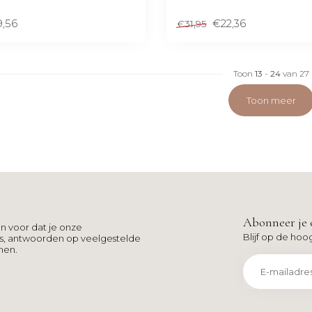
9,56
€22,36
€31,95
Toon
13
-
24
van 27
Toon meer
Abonneer je 
n voor dat je onze
Blijf op de hoo
ns, antwoorden op veelgestelde
men.