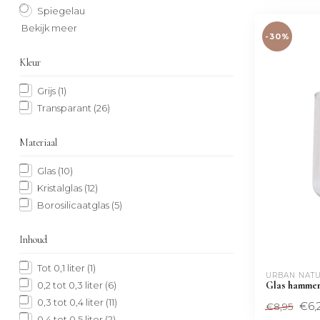
Spiegelau
Bekijk meer
-30%
Kleur
Grijs
(1)
Transparant
(26)
Materiaal
Glas
(10)
Kristalglas
(12)
Borosilicaatglas
(5)
Inhoud
Tot 0,1 liter
(1)
URBAN NATU
0,2 tot 0,3 liter
(6)
Glas hammer
0,3 tot 0,4 liter
(11)
€6,
€8,95
0,4 tot 0,5 liter
(2)