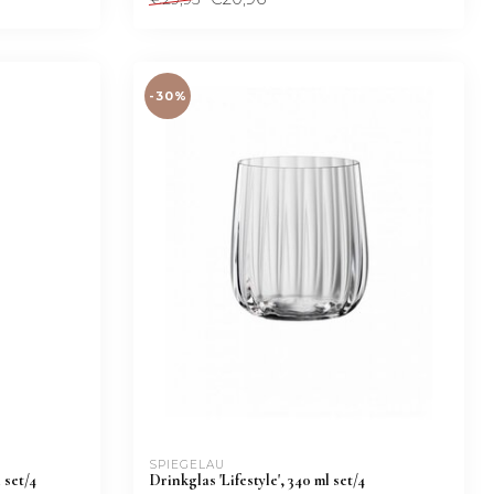
-30%
SPIEGELAU
 set/4
Drinkglas 'Lifestyle', 340 ml set/4