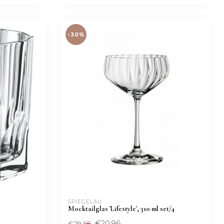
-30%
SPIEGELAU
Mocktailglas 'Lifestyle', 310 ml set/4
€20,96
€29,95