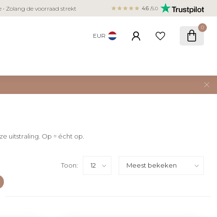
Veilig betalen met iDEAL, Bancontact,
ie • Zolang de voorraad strekt
4.6
/5.0
creditcard
0
EUR
e uitstraling. Op = écht op.
Toon: