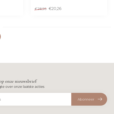
€20,26
€28,95
op onze nieuwsbrief
gte over onze laatste acties
Abonneer