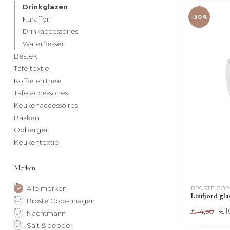
Drinkglazen
-30%
Karaffen
Drinkaccessoires
Waterflessen
Bestek
Tafeltextiel
Koffie en thee
Tafelaccessoires
Keukenaccessoires
Bakken
Opbergen
Keukentextiel
Merken
Alle merken
BROSTE CO
Limfjord gla
Broste Copenhagen
€1
€14,50
Nachtmann
Salt & pepper