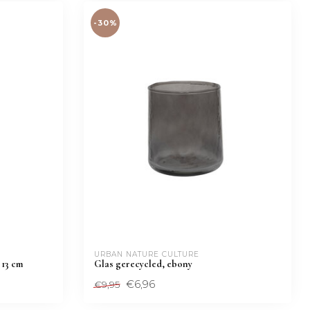
-30%
URBAN NATURE CULTURE
 13 cm
Glas gerecycled, ebony
€6,96
€9,95