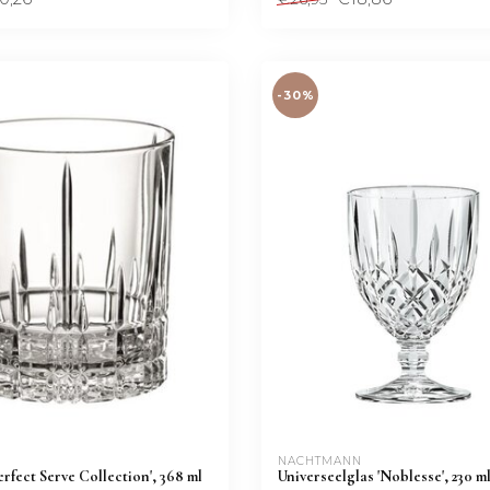
-30%
NACHTMANN 
erfect Serve Collection', 368 ml
Universeelglas 'Noblesse', 230 ml