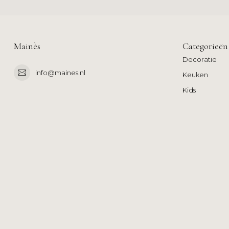
Mainès
Categorieën
Decoratie
info@maines.nl
Keuken
Kids