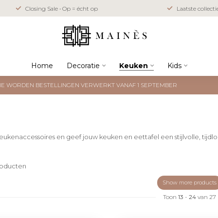
Closing Sale • Op = écht op
Laatste collect
Home
Decoratie
Keuken
Kids
NTIE WORDEN BESTELLINGEN VERWERKT VANAF 1 SEPTEMBER
ukenaccessoires en geef jouw keuken en eettafel een stijlvolle, tijdloz
oducten
Show more products
Toon
13
-
24
van 27