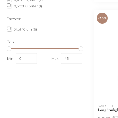
0,5 tot 0,6 liter
(1)
-30%
Diameter
5 tot 10 cm
(6)
Prijs
Min
Max
SPIEGELAU
Longdrinkglas
€2
€28,95