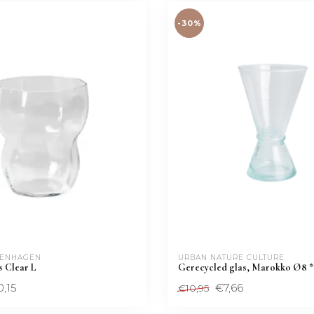
-30%
PENHAGEN
URBAN NATURE CULTURE
s Clear L
Gerecycled glas, Marokko Ø8 *
0,15
€7,66
€10,95