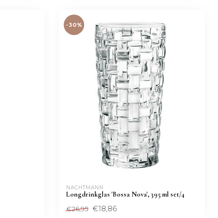
-30%
NACHTMANN 
Longdrinkglas 'Bossa Nova', 395 ml set/4
€18,86
€26,95