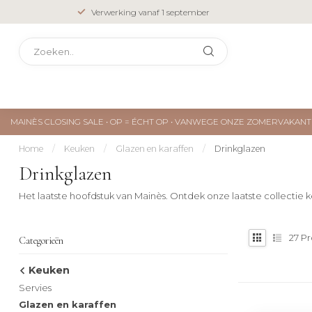
Verwerking vanaf 1 september
MAINÈS CLOSING SALE • OP = ÉCHT OP • VANWEGE ONZE ZOMERVAKA
Home
/
Keuken
/
Glazen en karaffen
/
Drinkglazen
Drinkglazen
Het laatste hoofdstuk van Mainès. Ontdek onze laatste collectie ke
27
Pr
Categorieën
Keuken
Servies
Glazen en karaffen