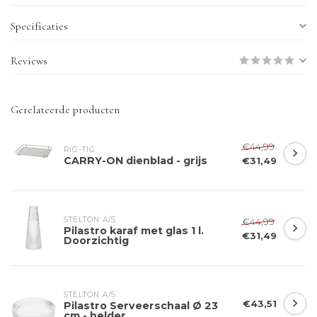
Specificaties
Reviews
Gerelateerde producten
€44,99
RIG-TIG
CARRY-ON dienblad - grijs
€31,49
STELTON A/S
€44,99
Pilastro karaf met glas 1 l.
€31,49
Doorzichtig
STELTON A/S
€43,51
Pilastro Serveerschaal Ø 23
cm - helder