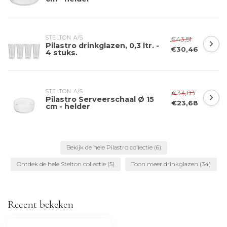
STELTON A/S
€43,51
Pilastro drinkglazen, 0,3 ltr. -
€30,46
4 stuks.
STELTON A/S
€33,83
Pilastro Serveerschaal Ø 15
€23,68
cm - helder
Bekijk de hele Pilastro collectie
(6)
Ontdek de hele Stelton collectie
(5)
Toon meer drinkglazen
(34)
Recent bekeken