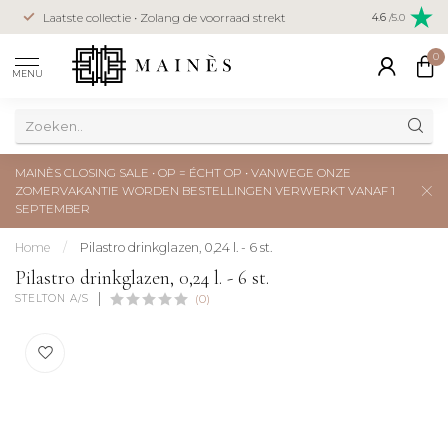
Veilig betal
Laatste collectie • Zolang de voorraad strekt
4.6
/5.0
creditcard
0
MENU
MAINÈS CLOSING SALE • OP = ÉCHT OP • VANWEGE ONZE
ZOMERVAKANTIE WORDEN BESTELLINGEN VERWERKT VANAF 1
SEPTEMBER
Home
/
Pilastro drinkglazen, 0,24 l. - 6 st.
Pilastro drinkglazen, 0,24 l. - 6 st.
STELTON A/S
(0)