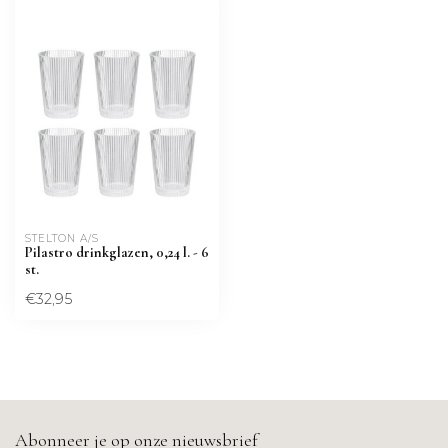
STELTON A/S
Pilastro drinkglazen, 0,24 l. - 6
st.
€32,95
Abonneer je op onze nieuwsbrief