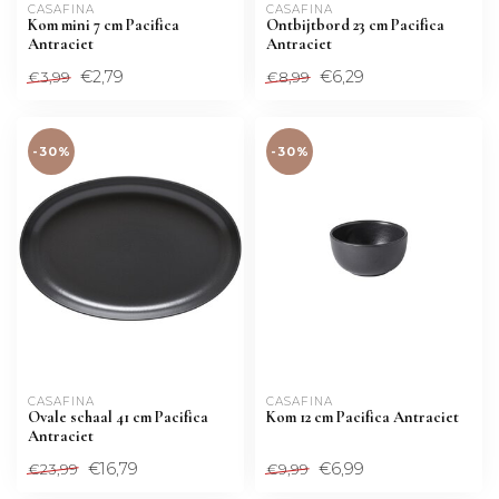
CASAFINA
CASAFINA
Kom mini 7 cm Pacifica
Ontbijtbord 23 cm Pacifica
Antraciet
Antraciet
€2,79
€6,29
€3,99
€8,99
-30%
-30%
CASAFINA
CASAFINA
Ovale schaal 41 cm Pacifica
Kom 12 cm Pacifica Antraciet
Antraciet
€16,79
€6,99
€23,99
€9,99