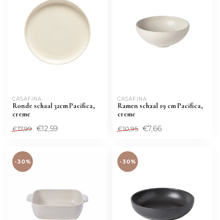
CASAFINA
CASAFINA
Ronde schaal 32cm Pacifica,
Ramen schaal 19 cm Pacifica,
creme
creme
€12,59
€7,66
€17,99
€10,95
-30%
-30%