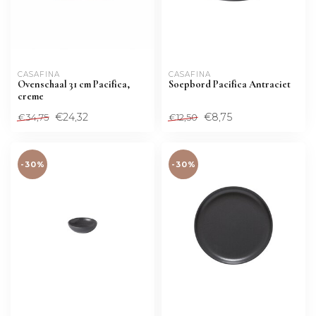
CASAFINA
CASAFINA
Ovenschaal 31 cm Pacifica,
Soepbord Pacifica Antraciet
creme
€24,32
€8,75
€34,75
€12,50
-30%
-30%