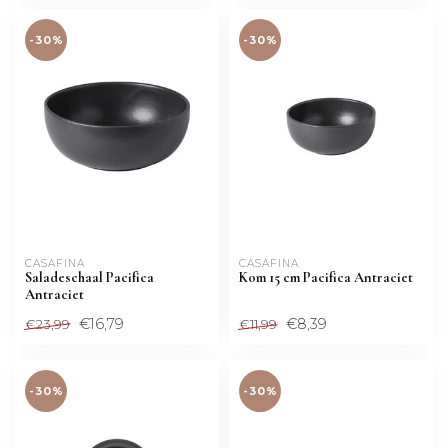
-30%
-30%
CASAFINA
CASAFINA
Saladeschaal Pacifica
Kom 15 cm Pacifica Antraciet
Antraciet
€16,79
€8,39
€23,99
€11,99
-30%
-30%