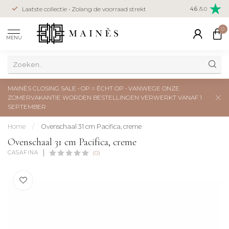
Veilig betal
Laatste collectie • Zolang de voorraad strekt
4.6
/5.0
creditcard
0
MENU
MAINÈS CLOSING SALE • OP = ÉCHT OP • VANWEGE ONZE
ZOMERVAKANTIE WORDEN BESTELLINGEN VERWERKT VANAF 1
SEPTEMBER
Home
/
Ovenschaal 31 cm Pacifica, creme
Ovenschaal 31 cm Pacifica, creme
CASAFINA
(0)