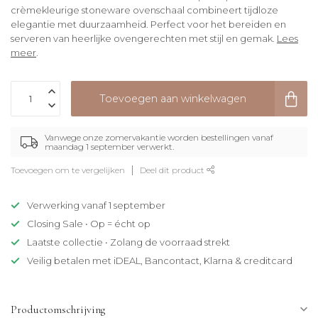
crèmekleurige stoneware ovenschaal combineert tijdloze
elegantie met duurzaamheid. Perfect voor het bereiden en
serveren van heerlijke ovengerechten met stijl en gemak.
Lees
meer
.
Toevoegen aan winkelwagen
Vanwege onze zomervakantie worden bestellingen vanaf
maandag 1 september verwerkt.
Toevoegen om te vergelijken
Deel dit product
Verwerking vanaf 1 september
Closing Sale • Op = écht op
Laatste collectie • Zolang de voorraad strekt
Veilig betalen met iDEAL, Bancontact, Klarna & creditcard
Productomschrijving