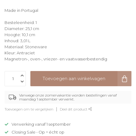
Made in Portugal
Besteleenheid: 1
Diameter: 25,1 cm
Hoogte: 10,1 cm
Inhoud: 3,01 L
Materiaal: Stoneware
Kleur: Antraciet
Magnetron-, oven-, vriezer- en vaatwasserbestendig
Toevoegen aan winkelwagen
Vanwege onze zomervakantie worden bestellingen vanaf
maandag 1 september verwerkt.
Toevoegen om te vergelijken
Deel dit product
Verwerking vanaf 1 september
Closing Sale • Op = écht op