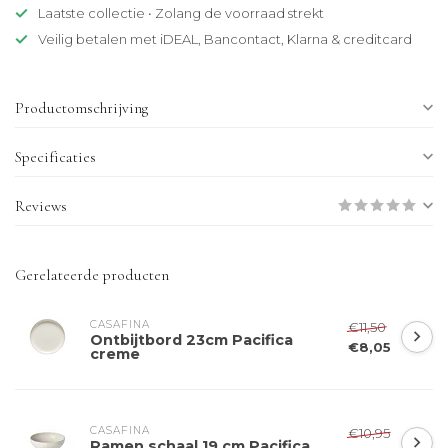
Laatste collectie • Zolang de voorraad strekt
Veilig betalen met iDEAL, Bancontact, Klarna & creditcard
Productomschrijving
Specificaties
Reviews
Gerelateerde producten
CASAFINA
€11,50
Ontbijtbord 23cm Pacifica
€8,05
creme
CASAFINA
€10,95
Ramen schaal 19 cm Pacifica,