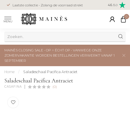
Veilig betal
Laatste collectie • Zolang de voorraad strekt
4.6
/5.0
creditcard
0
MENU
MAINÈS CLOSING SALE • OP = ÉCHT OP • VANWEGE ONZE
ZOMERVAKANTIE WORDEN BESTELLINGEN VERWERKT VANAF 1
SEPTEMBER
Home
/
Saladeschaal Pacifica Antraciet
Saladeschaal Pacifica Antraciet
CASAFINA
(0)