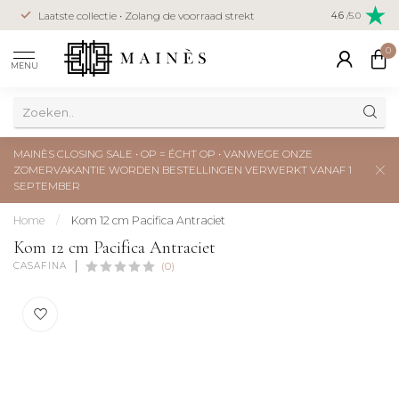
Veilig betal
Laatste collectie • Zolang de voorraad strekt
4.6
/5.0
creditcard
0
MENU
MAINÈS CLOSING SALE • OP = ÉCHT OP • VANWEGE ONZE
ZOMERVAKANTIE WORDEN BESTELLINGEN VERWERKT VANAF 1
SEPTEMBER
Home
/
Kom 12 cm Pacifica Antraciet
Kom 12 cm Pacifica Antraciet
CASAFINA
(0)