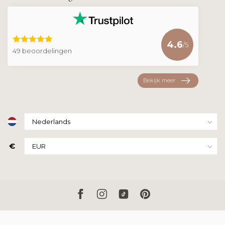
4.6
/5
49 beoordelingen
Bekijk meer
€