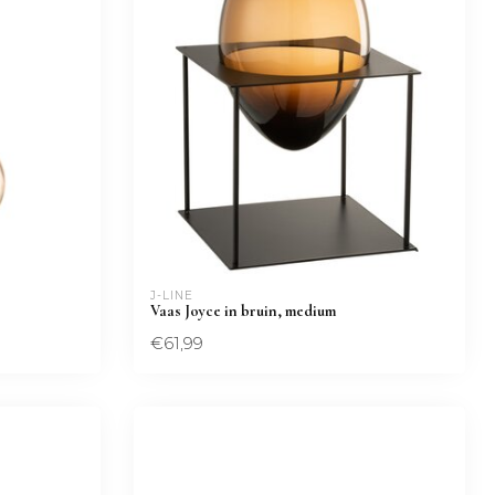
J-LINE
Vaas Joyce in bruin, medium
€61,99