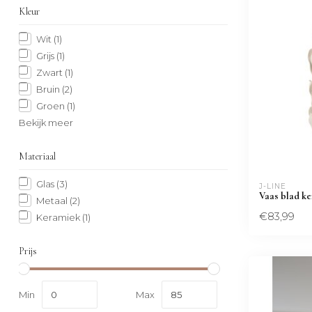
Kleur
Wit
(1)
Grijs
(1)
Zwart
(1)
Bruin
(2)
Groen
(1)
Bekijk meer
Materiaal
Glas
(3)
J-LINE
Vaas blad ke
Metaal
(2)
€83,99
Keramiek
(1)
Prijs
Min
Max