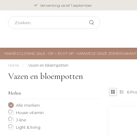
Verwerking vanaf 1 september
MAINÈS CLOSING SALE • OP = ÉCHT OP • VANWEGE ONZE ZOMERVAKA
Home
/
Vazen en bloempotten
Vazen en bloempotten
6
Pro
Merken
Alle merken
House vitamin
J-line
Light & living