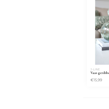
J-LINE
Vaas geribb
€15,99