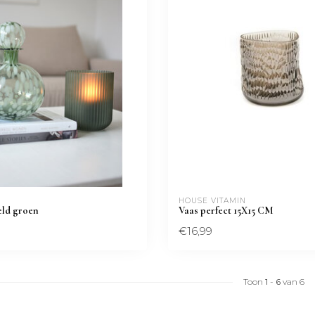
HOUSE VITAMIN
eld groen
Vaas perfect 15X15 CM
€16,99
Toon
1
-
6
van 6