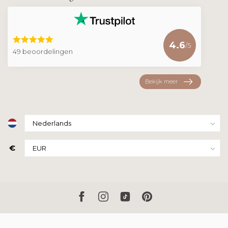
4.6
/5
49 beoordelingen
Bekijk meer
€