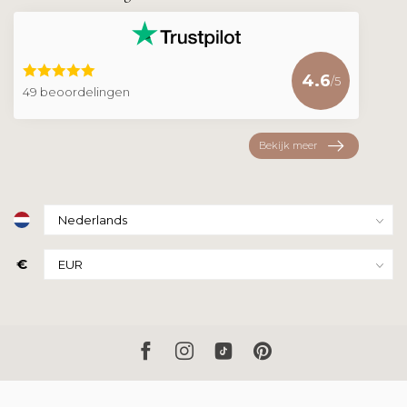
4.6
/5
49 beoordelingen
Bekijk meer
€