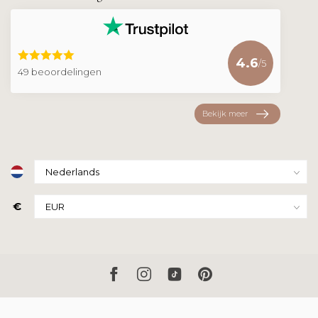
4.6
/5
49 beoordelingen
Bekijk meer
€