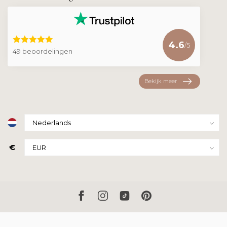
4.6
/5
49 beoordelingen
Bekijk meer
€