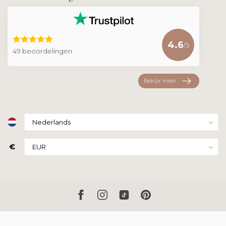
4.6
/5
49 beoordelingen
Bekijk meer
€