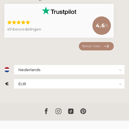
4.6
/5
49 beoordelingen
Bekijk meer
€