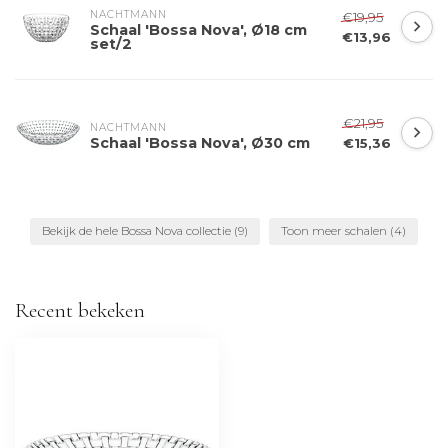
NACHTMANN 
€19,95
Schaal 'Bossa Nova', Ø18 cm
€13,96
set/2
€21,95
NACHTMANN 
Schaal 'Bossa Nova', Ø30 cm
€15,36
Bekijk de hele Bossa Nova collectie
(9)
Toon meer schalen
(4)
Recent bekeken