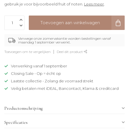
gebruik je voor bijvoorbeeld fruit of noten.
Lees meer
.
Toevoegen aan winkelwagen
Vanwege onze zomervakantie worden bestellingen vanaf
maandag 1 september verwerkt.
Toevoegen om te vergelijken
Deel dit product
Verwerking vanaf 1 september
Closing Sale • Op = écht op
Laatste collectie • Zolang de voorraad strekt
Veilig betalen met iDEAL, Bancontact, Klarna & creditcard
Productomschrijving
Specificaties