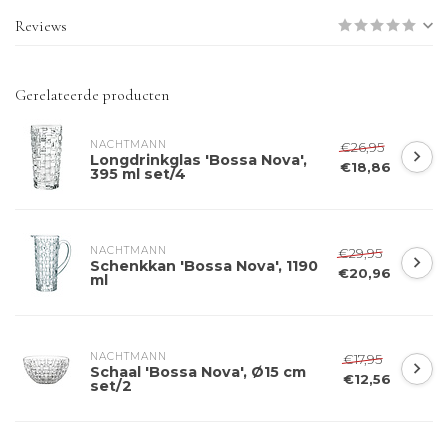
Reviews
Gerelateerde producten
NACHTMANN 
€26,95
Longdrinkglas 'Bossa Nova',
€18,86
395 ml set/4
NACHTMANN 
€29,95
Schenkkan 'Bossa Nova', 1190
€20,96
ml
NACHTMANN 
€17,95
Schaal 'Bossa Nova', Ø15 cm
€12,56
set/2