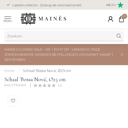
Veilig betal
Laatste collectie • Zolang de voorraad strekt
4.6
/5.0
creditcard
0
MENU
MAINÈS CLOSING SALE • OP = ÉCHT OP • VANWEGE ONZE
ZOMERVAKANTIE WORDEN BESTELLINGEN VERWERKT VANAF 1
SEPTEMBER
Home
/
Schaal 'Bossa Nova', Ø25 cm
Schaal 'Bossa Nova', Ø25 cm
NACHTMANN 
(0)