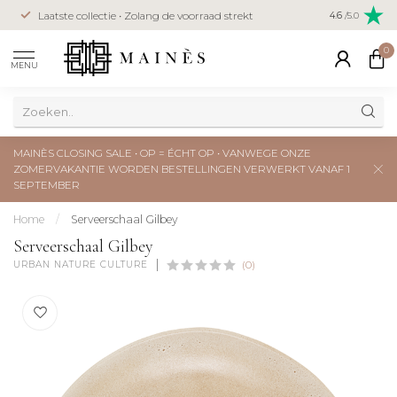
Veilig betal
Laatste collectie • Zolang de voorraad strekt
4.6
/5.0
creditcard
0
MENU
MAINÈS CLOSING SALE • OP = ÉCHT OP • VANWEGE ONZE
ZOMERVAKANTIE WORDEN BESTELLINGEN VERWERKT VANAF 1
SEPTEMBER
Home
/
Serveerschaal Gilbey
Serveerschaal Gilbey
URBAN NATURE CULTURE
(0)