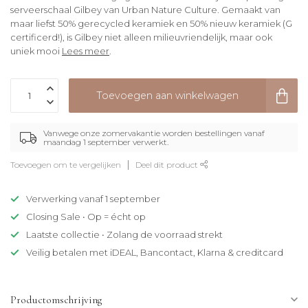
serveerschaal Gilbey van Urban Nature Culture. Gemaakt van
maar liefst 50% gerecycled keramiek en 50% nieuw keramiek (G
certificerd!), is Gilbey niet alleen milieuvriendelijk, maar ook
uniek mooi
Lees meer
.
Toevoegen aan winkelwagen
Vanwege onze zomervakantie worden bestellingen vanaf
maandag 1 september verwerkt.
Toevoegen om te vergelijken
Deel dit product
Verwerking vanaf 1 september
Closing Sale • Op = écht op
Laatste collectie • Zolang de voorraad strekt
Veilig betalen met iDEAL, Bancontact, Klarna & creditcard
Productomschrijving