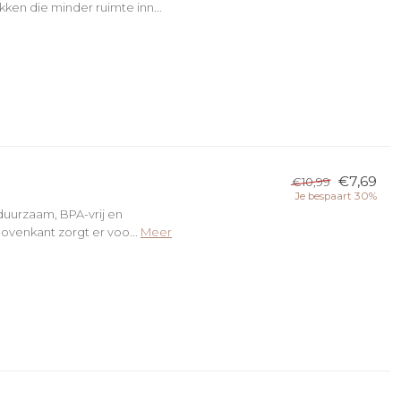
ken die minder ruimte inn...
€7,69
€10,99
Je bespaart 30%
duurzaam, BPA-vrij en
ovenkant zorgt er voo...
Meer