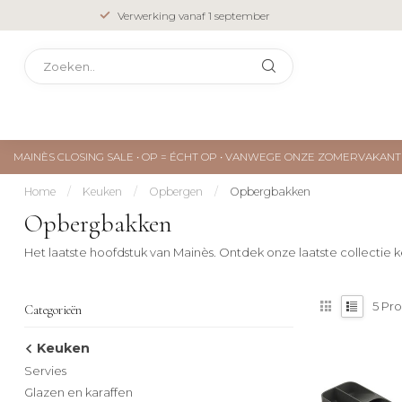
Verwerking vanaf 1 september
MAINÈS CLOSING SALE • OP = ÉCHT OP • VANWEGE ONZE ZOMERVAKA
Home
/
Keuken
/
Opbergen
/
Opbergbakken
Opbergbakken
Het laatste hoofdstuk van Mainès. Ontdek onze laatste collectie ke
5
Pro
Categorieën
Keuken
Servies
Glazen en karaffen