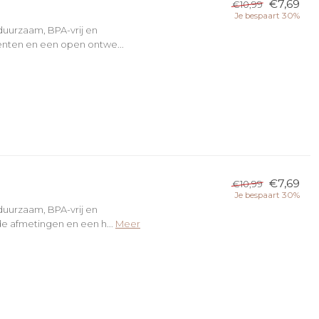
€7,69
€10,99
Je bespaart 30%
duurzaam, BPA-vrij en
enten en een open ontwe...
€7,69
€10,99
Je bespaart 30%
duurzaam, BPA-vrij en
de afmetingen en een h...
Meer