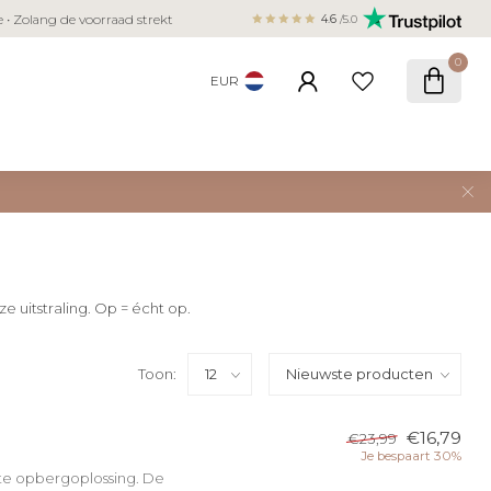
Veilig betalen met iDEAL, Bancontact,
ie • Zolang de voorraad strekt
4.6
/5.0
creditcard
0
EUR
e uitstraling. Op = écht op.
Toon:
€16,79
€23,99
Je bespaart 30%
e opbergoplossing. De