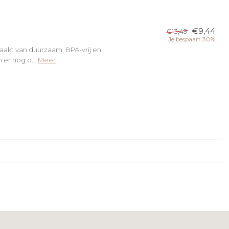
€9,44
€13,49
Je bespaart 30%
aakt van duurzaam, BPA-vrij en
 er nog o...
Meer