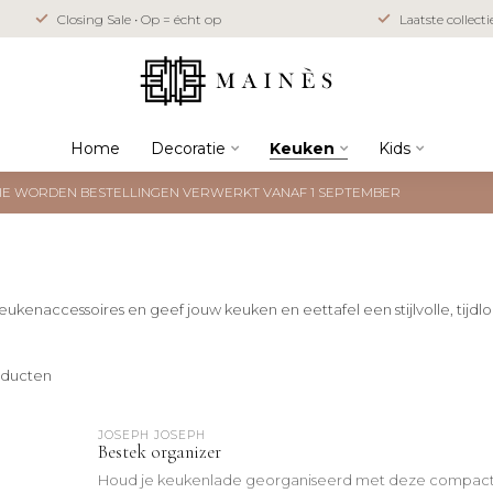
Closing Sale • Op = écht op
Laatste collect
Home
Decoratie
Keuken
Kids
NTIE WORDEN BESTELLINGEN VERWERKT VANAF 1 SEPTEMBER
ukenaccessoires en geef jouw keuken en eettafel een stijlvolle, tijdloz
ducten
JOSEPH JOSEPH
Bestek organizer
Houd je keukenlade georganiseerd met deze compact