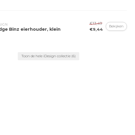
€13,49
SIGN
Bekijken
dge Binz eierhouder, klein
€9,44
Toon de hele iDesign collectie
(6)