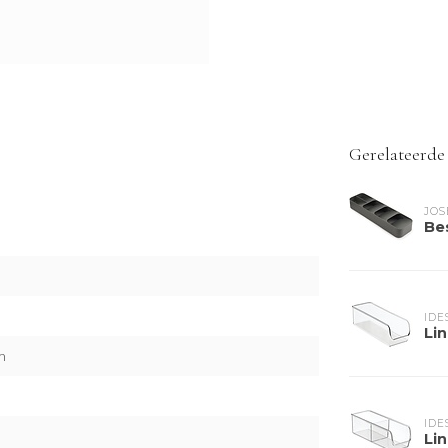
Gerelateerde
JOS
Be
IDE
Li
m
IDE
Li