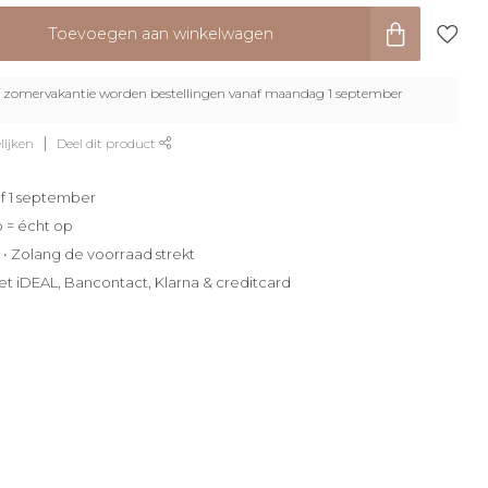
Toevoegen aan winkelwagen
zomervakantie worden bestellingen vanaf maandag 1 september
lijken
Deel dit product
f 1 september
p = écht op
e • Zolang de voorraad strekt
et iDEAL, Bancontact, Klarna & creditcard