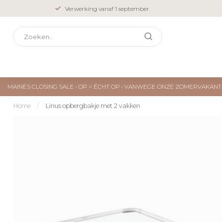
Verwerking vanaf 1 september
MAINÈS CLOSING SALE • OP = ÉCHT OP • VANWEGE ONZE ZOMERVAKA
Home
/
Linus opbergbakje met 2 vakken