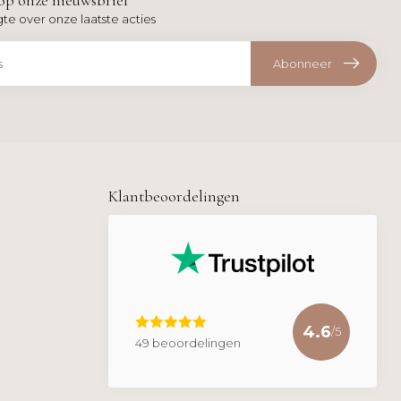
op onze nieuwsbrief
gte over onze laatste acties
Abonneer
Klantbeoordelingen
4.6
/5
49 beoordelingen