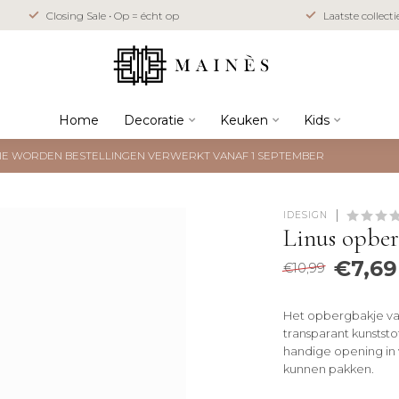
Closing Sale • Op = écht op
Laatste collect
Home
Decoratie
Keuken
Kids
NTIE WORDEN BESTELLINGEN VERWERKT VANAF 1 SEPTEMBER
IDESIGN
Linus opber
€7,69
€10,99
Het opbergbakje van
transparant kunstst
handige opening in 
kunnen pakken.