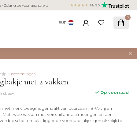
Veilig betalen met iDEAL, Bancontact,
ie • Zolang de voorraad strekt
4.6
/5.0
creditcard
0
EUR
0 beoordelingen
gbakje met 2 vakken
Op voorraad
Incl. btw
 het merk iDesign is gemaakt van duurzaam, BPA-vrij en
of. Met twee vakken met verschillende afmetingen en een
verdeelschot om plat liggende voorraadzakjes gemakkelijk te