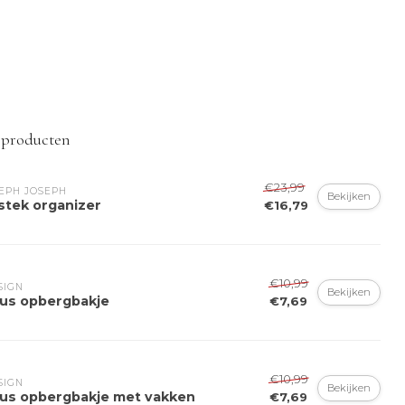
 producten
€23,99
EPH JOSEPH
Bekijken
stek organizer
€16,79
€10,99
SIGN
Bekijken
nus opbergbakje
€7,69
€10,99
SIGN
Bekijken
nus opbergbakje met vakken
€7,69