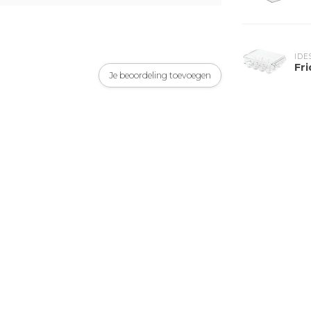
IDE
Fri
Je beoordeling toevoegen