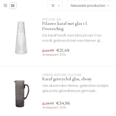
STELTON A/S
Pilastro karaf met glas 1 l.
Doorzichtig
De karaf heeft een inhoud van 1 l en
wordt geleverd met een kleiner gl...
€31,49
€44,99
Je bespaart 30%
URBAN NATURE CULTURE
Karaf gerecycled glas, ebony
Van duizenden kleine, gebroken stukjes
glas is iets gloednieuws gemaak...
€34,96
€49,95
Je bespaart 30%