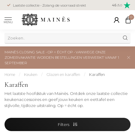
Veilig betal
Laatste collectie • Zolang de voorraad strekt
4.6
/5.0
creditcard
0
MENU
MAINÈS CLOSING SALE • OP = ÉCHT OP • VANWEGE ONZE
ZOMERVAKANTIE WORDEN BESTELLINGEN VERWERKT VANAF 1
SEPTEMBER
Home
/
Keuken
/
Glazen en karaffen
/
Karaffen
Karaffen
Het laatste hoofdstuk van Mainès. Ontdek onze laatste collectie
keukenaccessoires en geef jouw keuken en eettafel een
stijlvolle, tijdloze uitstraling. Op = écht op.
Filters