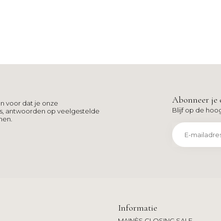
Abonneer je 
n voor dat je onze
Blijf op de hoo
ns, antwoorden op veelgestelde
men.
Informatie
MAINÈS CLOSING SALE