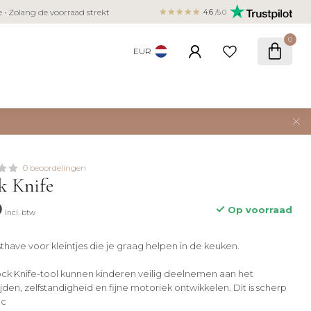
Veilig betalen met iDEAL, Bancontact,
ie • Zolang de voorraad strekt
4.6
/5.0
creditcard
0
EUR
0 beoordelingen
ck Knife
9
Op voorraad
Incl. btw
thave voor kleintjes die je graag helpen in de keuken.
ck Knife-tool kunnen kinderen veilig deelnemen aan het
den, zelfstandigheid en fijne motoriek ontwikkelen. Dit is scherp
ac