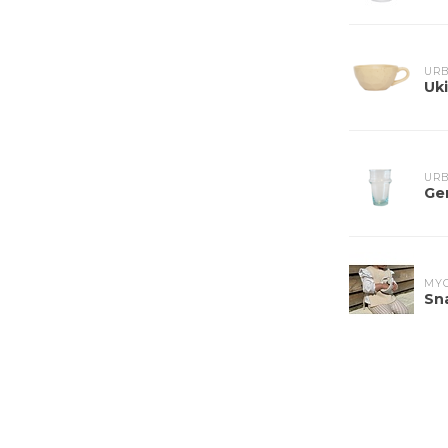
URB
Uk
URB
Ge
MY
Sn