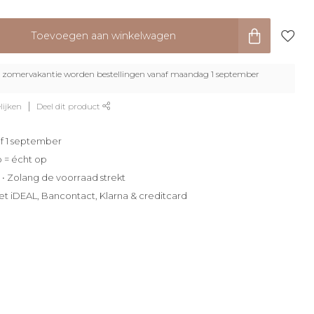
Toevoegen aan winkelwagen
zomervakantie worden bestellingen vanaf maandag 1 september
lijken
Deel dit product
f 1 september
p = écht op
e • Zolang de voorraad strekt
et iDEAL, Bancontact, Klarna & creditcard