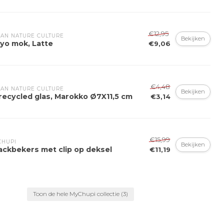
€12,95
AN NATURE CULTURE
Bekijken
iyo mok, Latte
€9,06
€4,48
AN NATURE CULTURE
Bekijken
recycled glas, Marokko Ø7X11,5 cm
€3,14
€15,99
CHUPI
Bekijken
ackbekers met clip op deksel
€11,19
Toon de hele MyChupi collectie
(3)