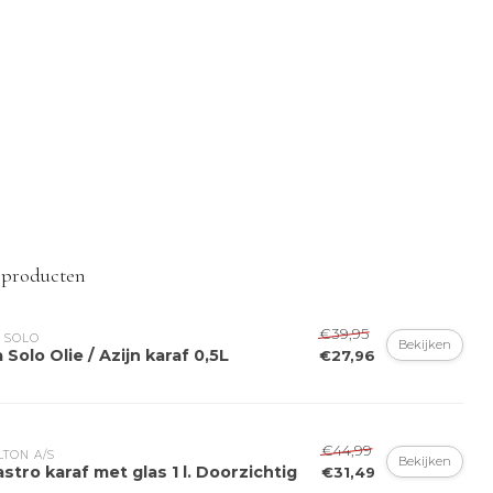
 producten
€39,95
 SOLO
Bekijken
 Solo Olie / Azijn karaf 0,5L
€27,96
€44,99
LTON A/S
Bekijken
astro karaf met glas 1 l. Doorzichtig
€31,49