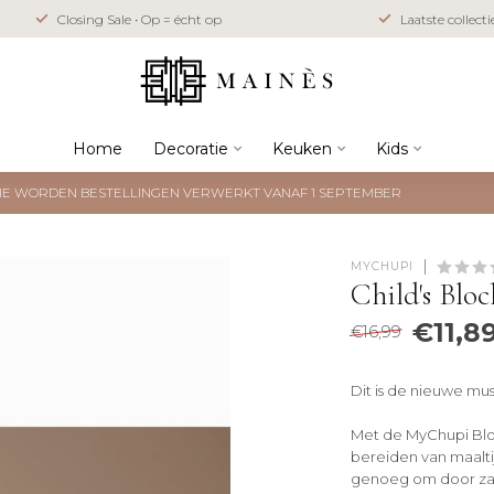
Closing Sale • Op = écht op
Laatste collect
Home
Decoratie
Keuken
Kids
NTIE WORDEN BESTELLINGEN VERWERKT VANAF 1 SEPTEMBER
MYCHUPI
Child's Blo
€11,8
€16,99
Dit is de nieuwe mus
Met de MyChupi Blo
bereiden van maaltij
genoeg om door z