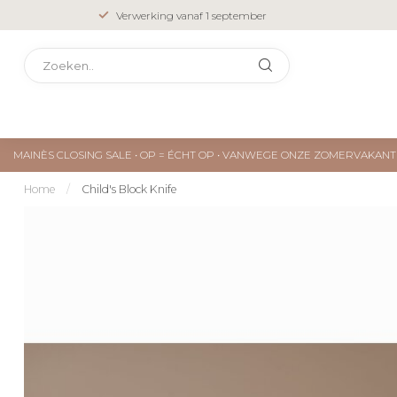
Verwerking vanaf 1 september
MAINÈS CLOSING SALE • OP = ÉCHT OP • VANWEGE ONZE ZOMERVAKA
Home
/
Child's Block Knife