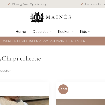
Closing Sale • Op = écht op
Laatste collect
Home
Decoratie
Keuken
Kids
NTIE WORDEN BESTELLINGEN VERWERKT VANAF 1 SEPTEMBER
Chupi collectie
ducten
-30%