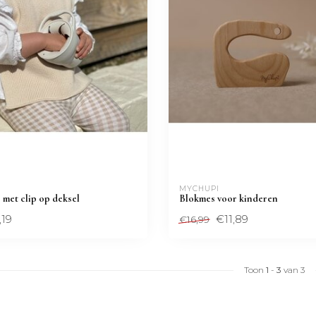
MYCHUPI
met clip op deksel
Blokmes voor kinderen
,19
€11,89
€16,99
Toon
1
-
3
van 3