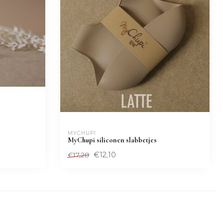
MYCHUPI
MyChupi siliconen slabbetjes
€12,10
€17,28