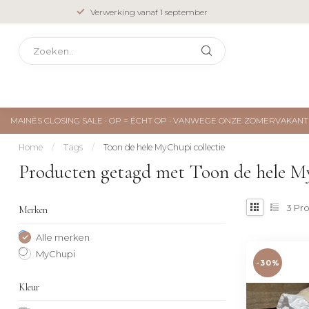
Verwerking vanaf 1 september
MAINÈS CLOSING SALE • OP = ÉCHT OP • VANWEGE ONZE ZOMERVAKA
Home
/
Tags
/
Toon de hele MyChupi collectie
Producten getagd met Toon de hele My
3
Pro
Merken
Alle merken
MyChupi
-30%
Kleur