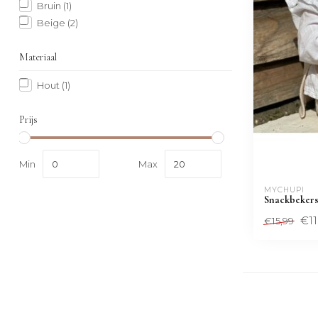
Bruin
(1)
Beige
(2)
Materiaal
Hout
(1)
Prijs
Min
Max
MYCHUPI
Snackbekers 
€11
€15,99