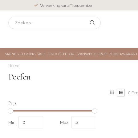
Verwerking vanaf 1 september
MAINÈS CLOSING SALE • OP = ÉCHT OP • VANWEGE ONZE ZOMERVAKA
Home
Poefen
0
Pr
Prijs
Min
Max