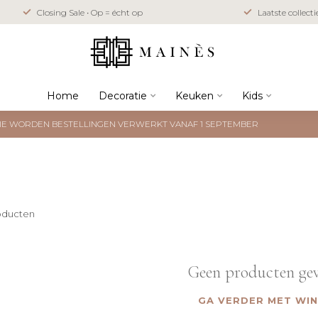
Closing Sale • Op = écht op
Laatste collect
Home
Decoratie
Keuken
Kids
NTIE WORDEN BESTELLINGEN VERWERKT VANAF 1 SEPTEMBER
oducten
Geen producten ge
GA VERDER MET WI