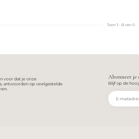
Toon
1
-
0
van 0
Abonneer je 
n voor dat je onze
Blijf op de hoo
ns, antwoorden op veelgestelde
men.