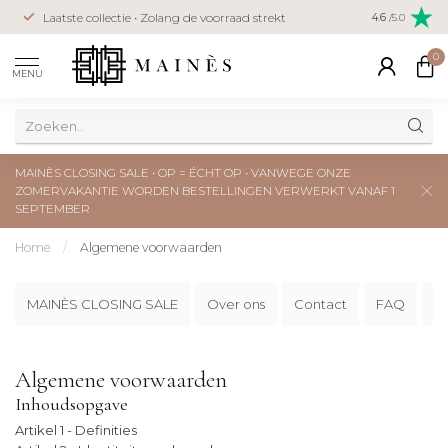
Veilig betal
Laatste collectie • Zolang de voorraad strekt
4.6
/5.0
creditcard
0
MENU
MAINÈS CLOSING SALE • OP = ÉCHT OP • VANWEGE ONZE
ZOMERVAKANTIE WORDEN BESTELLINGEN VERWERKT VANAF 1
SEPTEMBER
Home
/
Algemene voorwaarden
MAINÈS CLOSING SALE
Over ons
Contact
FAQ
V
Algemene voorwaarden
Inhoudsopgave
Artikel 1 - Definities