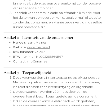
binnen de bedenktijd een overeenkomst zonder opgave
van redenen te ontbinden.
Techniek voor communicatie op afstand
: elk middel voor
het sluiten van een overeenkomst, zoals e-mail of website,
zonder dat consument en Mainès tegelijkertijd in dezelfde
ruimte hoeven te zijn.
Artikel 2 - Identiteit van de ondernemer
Handelsnaam
: Mainès
Website
:
www.maines.nl
KvK-nummer
: 73128791
BTW-nummer
: NL002266564B97
Contact
:
info@maines.nl
Artikel 3 - Toepasselijkheid
Deze voorwaarden zijn van toepassing op elk aanbod van
Mainès en op elke overeenkomst op afstand met Mainès,
inclusief diensten zoals interieurstyling en organisatie.
De voorwaarden worden vóór het sluiten van de
overeenkomst beschikbaar gesteld aan de consument.
Indien de overeenkomst elektronisch wordt gesloten,
kunnen de algemene voorwaarden digitaal beschikbaar