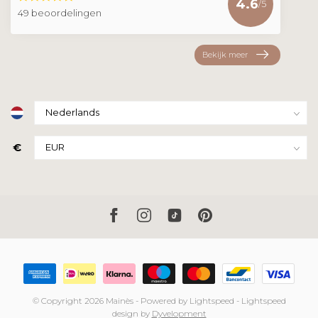
4.6
/5
49 beoordelingen
Bekijk meer
€
© Copyright 2026 Mainès
- Powered by
Lightspeed
-
Lightspeed
design
by
Dyvelopment