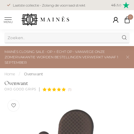
Veilig betal
Laatste collectie • Zolang de voorraad strekt
4.6
/5.0
creditcard
0
MENU
MAINÈS CLOSING SALE • OP = ÉCHT OP • VANWEGE ONZE
ZOMERVAKANTIE WORDEN BESTELLINGEN VERWERKT VANAF 1
SEPTEMBER
Home
/
Ovenwant
Ovenwant
OXO GOOD GRIPS
(1)