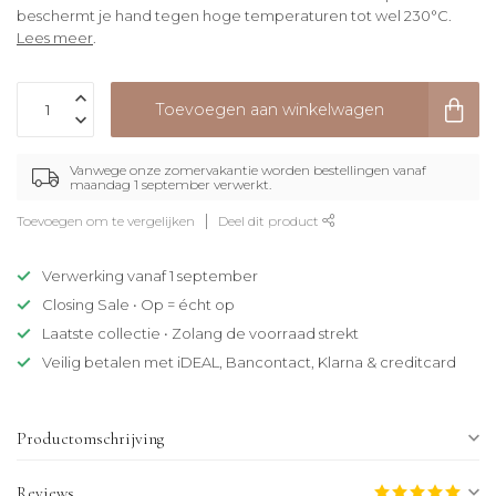
beschermt je hand tegen hoge temperaturen tot wel 230°C.
Lees meer
.
Toevoegen aan winkelwagen
Vanwege onze zomervakantie worden bestellingen vanaf
maandag 1 september verwerkt.
Toevoegen om te vergelijken
Deel dit product
Verwerking vanaf 1 september
Closing Sale • Op = écht op
Laatste collectie • Zolang de voorraad strekt
Veilig betalen met iDEAL, Bancontact, Klarna & creditcard
Productomschrijving
Reviews