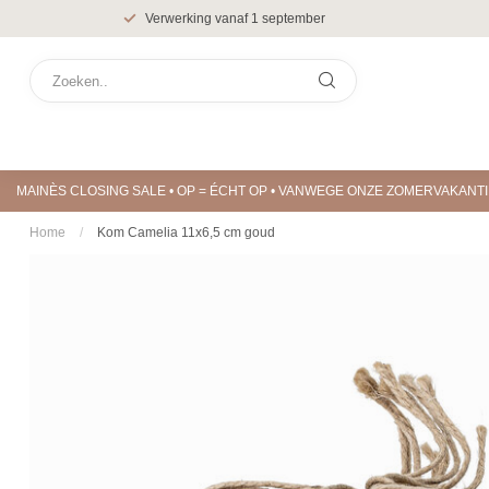
Verwerking vanaf 1 september
MAINÈS CLOSING SALE • OP = ÉCHT OP • VANWEGE ONZE ZOMERVAKAN
Home
/
Kom Camelia 11x6,5 cm goud