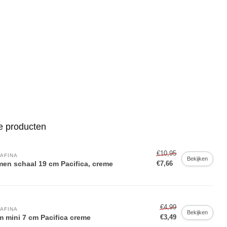
e producten
€10,95
AFINA
Bekijken
en schaal 19 cm Pacifica, creme
€7,66
€4,99
AFINA
Bekijken
 mini 7 cm Pacifica creme
€3,49