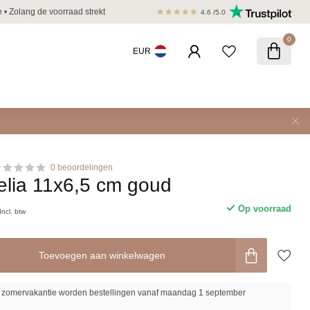
e • Zolang de voorraad strekt
Veilig betalen met iDEAL, Bancontact, K
4.6
/5.0
0
EUR
0 beoordelingen
lia 11x6,5 cm goud
Op voorraad
Incl. btw
Toevoegen aan winkelwagen
zomervakantie worden bestellingen vanaf maandag 1 september