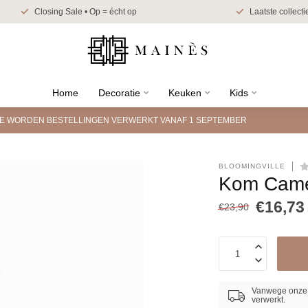
Closing Sale • Op = écht op
Laatste collecti
Home
Decoratie
Keuken
Kids
TIE WORDEN BESTELLINGEN VERWERKT VANAF 1 SEPTEMBER
BLOOMINGVILLE
Kom Came
€16,73
€23,90
Vanwege onze 
verwerkt.