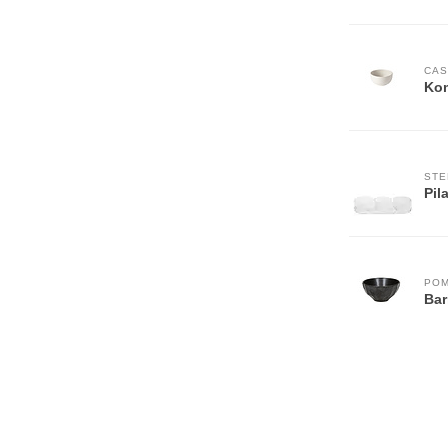
CAS
Kom
STE
Pil
PO
Bar