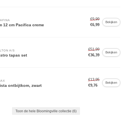
€9,99
AFINA
Bekijken
 12 cm Pacifica creme
€6,99
€51,99
LTON A/S
Bekijken
astro tapas set
€36,39
€13,95
MAX
Bekijken
ista ontbijtkom, zwart
€9,76
Toon de hele Bloomingville collectie
(6)