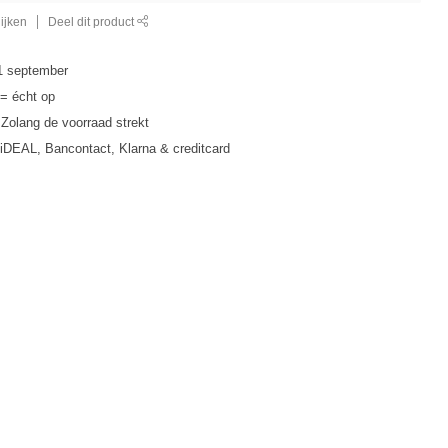
ijken
Deel dit product
1 september
 = écht op
• Zolang de voorraad strekt
 iDEAL, Bancontact, Klarna & creditcard