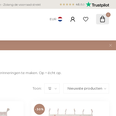
Veilig betalen met iDEAL, Bancontact,
ie • Zolang de voorraad strekt
4.6
/5.0
creditcard
0
EUR
herinneringen te maken. Op = écht op.
Toon:
-30%