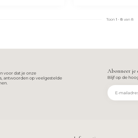
Toon
1
-
8
van 8
Abonneer je 
n voor dat je onze
Blijf op de hoo
ns, antwoorden op veelgestelde
men.