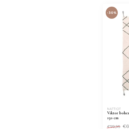
-30%
NATTIOT
Viktor bohem
150 cm
€6
€99,95