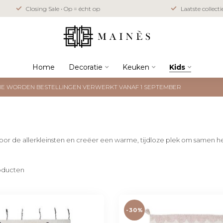
Closing Sale • Op = écht op
Laatste collect
Home
Decoratie
Keuken
Kids
NTIE WORDEN BESTELLINGEN VERWERKT VANAF 1 SEPTEMBER
 voor de allerkleinsten en creëer een warme, tijdloze plek om samen 
oducten
-30%