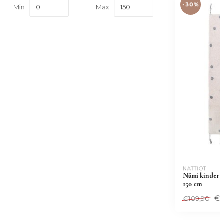
-30%
Min
Max
NATTIOT
Nümi kindert
150 cm
€
€109,90