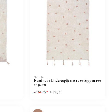
NATTIOT
Nümi nude kindertapijt met roze stippen 100
x 150 cm
€76,93
€109,90