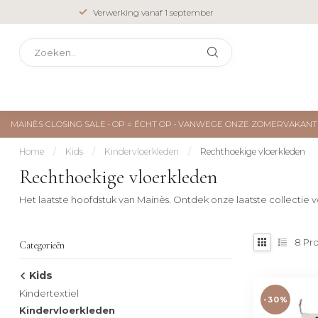
Verwerking vanaf 1 september
MAINÈS CLOSING SALE • OP = ÉCHT OP • VANWEGE ONZE ZOMERVAKA
Home
/
Kids
/
Kindervloerkleden
/
Rechthoekige vloerkleden
Rechthoekige vloerkleden
Het laatste hoofdstuk van Mainès. Ontdek onze laatste collectie
8
Pr
Categorieën
Kids
Kindertextiel
-30%
Kindervloerkleden