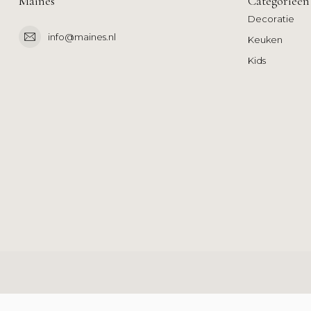
Mainès
Categorieën
Decoratie
info@maines.nl
Keuken
Kids