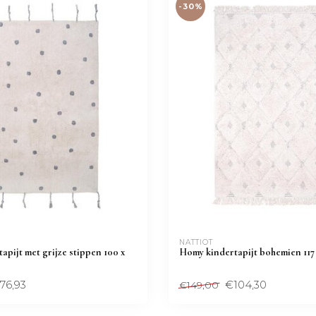
-30%
NATTIOT
apijt met grijze stippen 100 x
Homy kindertapijt bohemien 117 
76,93
€104,30
€149,00