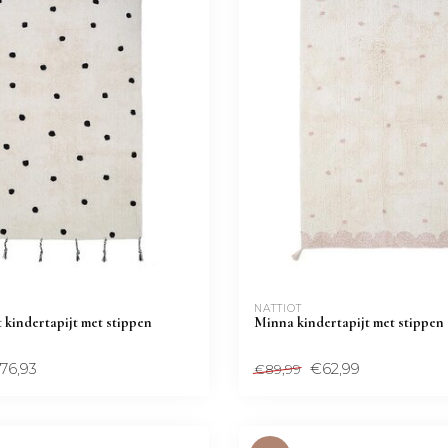
NATTIOT
kindertapijt met stippen
Minna kindertapijt met stippen
76,93
€62,99
€89,99