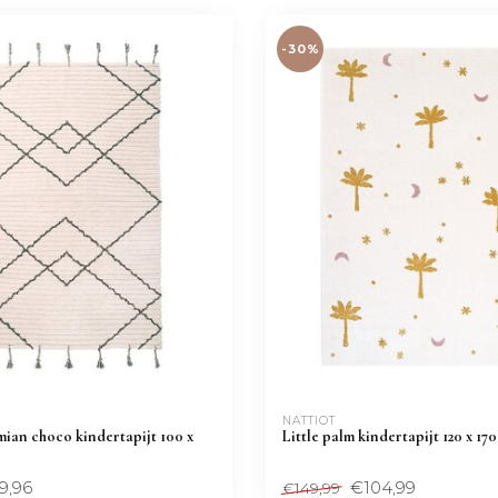
-30%
NATTIOT
ian choco kindertapijt 100 x
Little palm kindertapijt 120 x 17
9,96
€104,99
€149,99