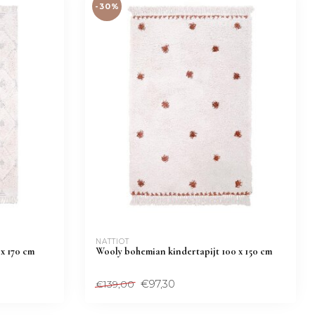
-30%
NATTIOT
x 170 cm
Wooly bohemian kindertapijt 100 x 150 cm
€97,30
€139,00