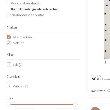
Ronde vloerkleden
Rechthoekige vloerkleden
Kinderkamer decoratie
Merken
Alle merken
Nattiot
Kleur
Wit
(7)
NATTIOT
Materiaal
NÜMI Zwart 
Katoen
(1)
€
€109,90
Prijs