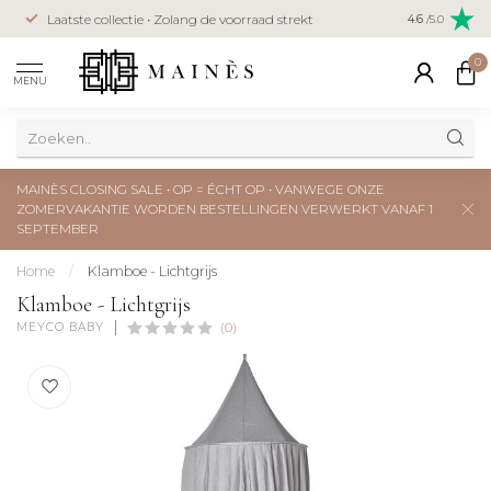
Veilig betal
Laatste collectie • Zolang de voorraad strekt
4.6
/5.0
creditcard
0
MENU
MAINÈS CLOSING SALE • OP = ÉCHT OP • VANWEGE ONZE
ZOMERVAKANTIE WORDEN BESTELLINGEN VERWERKT VANAF 1
SEPTEMBER
Home
/
Klamboe - Lichtgrijs
Klamboe - Lichtgrijs
MEYCO BABY
(0)