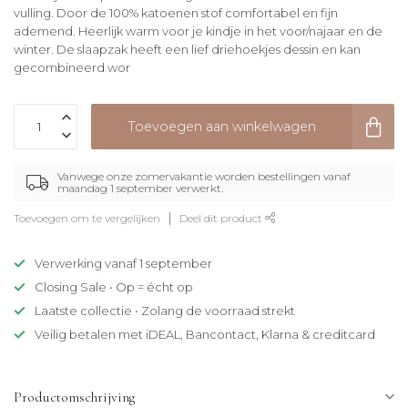
vulling. Door de 100% katoenen stof comfortabel en fijn
ademend. Heerlijk warm voor je kindje in het voor/najaar en de
winter. De slaapzak heeft een lief driehoekjes dessin en kan
gecombineerd wor
Toevoegen aan winkelwagen
Vanwege onze zomervakantie worden bestellingen vanaf
maandag 1 september verwerkt.
Toevoegen om te vergelijken
Deel dit product
Verwerking vanaf 1 september
Closing Sale • Op = écht op
Laatste collectie • Zolang de voorraad strekt
Veilig betalen met iDEAL, Bancontact, Klarna & creditcard
Productomschrijving