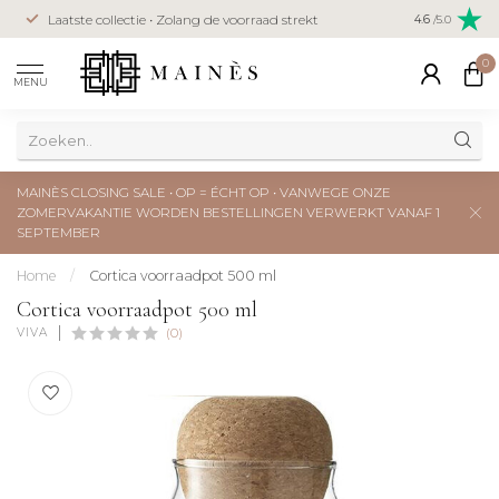
Veilig betal
Laatste collectie • Zolang de voorraad strekt
4.6
/5.0
creditcard
0
MENU
MAINÈS CLOSING SALE • OP = ÉCHT OP • VANWEGE ONZE
ZOMERVAKANTIE WORDEN BESTELLINGEN VERWERKT VANAF 1
SEPTEMBER
Home
/
Cortica voorraadpot 500 ml
Cortica voorraadpot 500 ml
VIVA
(0)